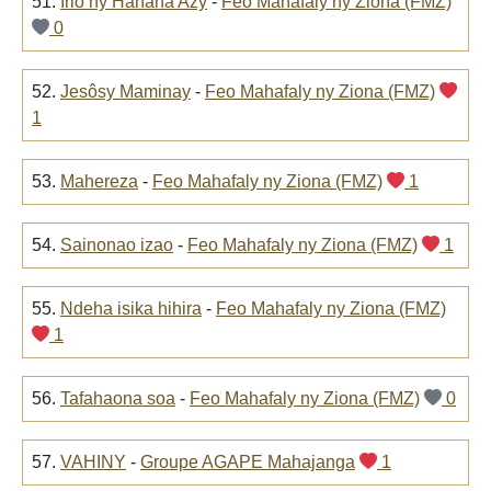
51.
Irio ny Hanana Azy
-
Feo Mahafaly ny Ziona (FMZ)
0
52.
Jesôsy Maminay
-
Feo Mahafaly ny Ziona (FMZ)
1
53.
Mahereza
-
Feo Mahafaly ny Ziona (FMZ)
1
54.
Sainonao izao
-
Feo Mahafaly ny Ziona (FMZ)
1
55.
Ndeha isika hihira
-
Feo Mahafaly ny Ziona (FMZ)
1
56.
Tafahaona soa
-
Feo Mahafaly ny Ziona (FMZ)
0
57.
VAHINY
-
Groupe AGAPE Mahajanga
1