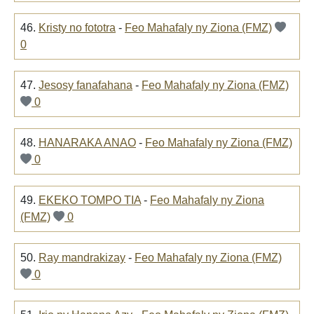
46.
Kristy no fototra
-
Feo Mahafaly ny Ziona (FMZ)
0
47.
Jesosy fanafahana
-
Feo Mahafaly ny Ziona (FMZ)
0
48.
HANARAKA ANAO
-
Feo Mahafaly ny Ziona (FMZ)
0
49.
EKEKO TOMPO TIA
-
Feo Mahafaly ny Ziona
(FMZ)
0
50.
Ray mandrakizay
-
Feo Mahafaly ny Ziona (FMZ)
0