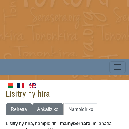
Lisitry ny hira
Rehetra
Ankafiziko
Nampidiriko
Lisitry ny hira, nampidirin'i
mamybernard
, milahatra