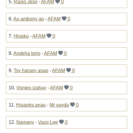
5.
Raiso Jeso
-
AFAM
0
6.
Ao ambony ao
-
AFAM
0
7.
Hiraiko
-
AFAM
0
8.
Andeha torio
-
AFAM
0
9.
Tsy hanary anao
-
AFAM
0
10.
Vonjeo izahay
-
AFAM
0
11.
Hisaotra anao
-
Mr sayda
0
12.
Namany
-
Vazo Lee
0