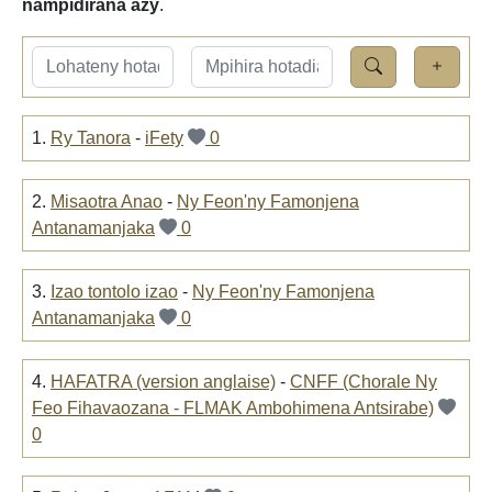
nampidirana azy
.
1.
Ry Tanora
-
iFety
0
2.
Misaotra Anao
-
Ny Feon'ny Famonjena
Antanamanjaka
0
3.
Izao tontolo izao
-
Ny Feon'ny Famonjena
Antanamanjaka
0
4.
HAFATRA (version anglaise)
-
CNFF (Chorale Ny
Feo Fihavaozana - FLMAK Ambohimena Antsirabe)
0