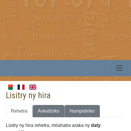
Lisitry ny hira
Rehetra
Ankafiziko
Nampidiriko
Lisitry ny hira rehetra, milahatra araka ny
daty