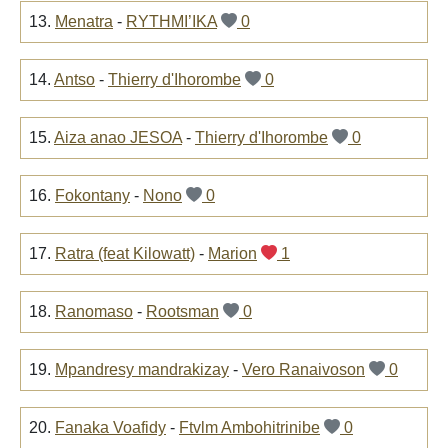
13.
Menatra
-
RYTHMI’IKA
0
14.
Antso
-
Thierry d'Ihorombe
0
15.
Aiza anao JESOA
-
Thierry d'Ihorombe
0
16.
Fokontany
-
Nono
0
17.
Ratra (feat Kilowatt)
-
Marion
1
18.
Ranomaso
-
Rootsman
0
19.
Mpandresy mandrakizay
-
Vero Ranaivoson
0
20.
Fanaka Voafidy
-
Ftvlm Ambohitrinibe
0