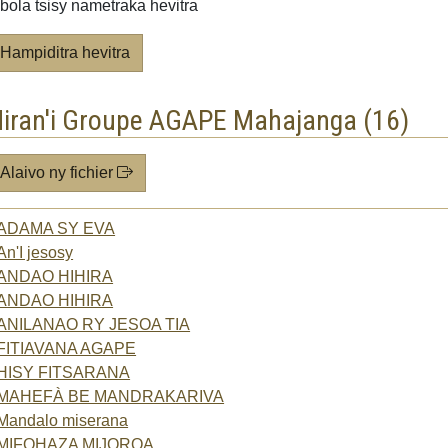
bola tsisy nametraka hevitra
Hampiditra hevitra
iran'i Groupe AGAPE Mahajanga (16)
Alaivo ny fichier
ADAMA SY EVA
An'I jesosy
ANDAO HIHIRA
ANDAO HIHIRA
ANILANAO RY JESOA TIA
FITIAVANA AGAPE
HISY FITSARANA
MAHEFÀ BE MANDRAKARIVA
Mandalo miserana
MIFOHAZA MIJOROA