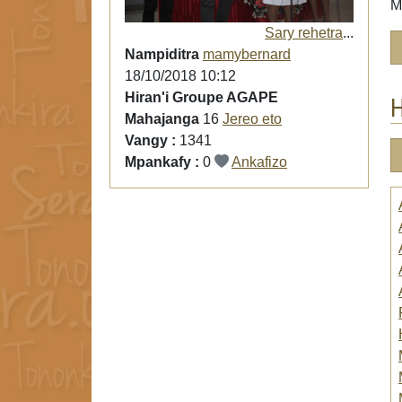
M
Sary rehetra
...
Nampiditra
mamybernard
18/10/2018 10:12
Hiran'i Groupe AGAPE
H
Mahajanga
16
Jereo eto
Vangy :
1341
Mpankafy :
0
Ankafizo