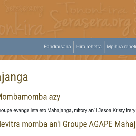
Fandraisana
Hira rehetra
Mpihira rehet
janga
Mombamomba azy
roupe evangelista eto Mahajanga, mitory an' I Jesoa Kristy irery
evitra momba an'i Groupe AGAPE Maha