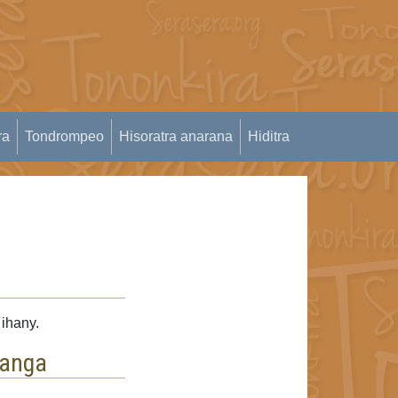
ra
Tondrompeo
Hisoratra anarana
Hiditra
 ihany.
janga