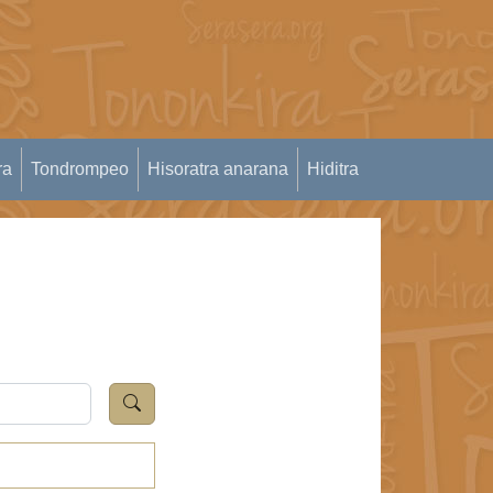
ra
Tondrompeo
Hisoratra anarana
Hiditra