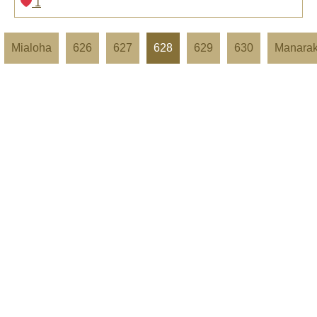
1
Mialoha
626
627
628
629
630
Manara