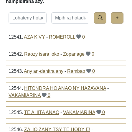
nampidirana azy
.
12541.
AZA KIVY
-
ROMEROLL
0
12542.
Raozy tsara loko
-
Zopanage
0
12543.
Any an-danitra any
-
Rambao
0
12544.
HITONDRA HO ANAO NY HAZAVANA
-
VAKAMIARINA
0
12545.
TE AHITA ANAO
-
VAKAMIARINA
0
12546.
ZAHO ZANY TSY TE HODY E!
-