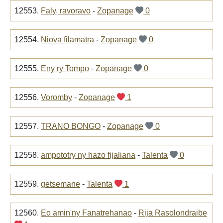
12553.
Faly, ravoravo
-
Zopanage
0
12554.
Niova filamatra
-
Zopanage
0
12555.
Eny ry Tompo
-
Zopanage
0
12556.
Voromby
-
Zopanage
1
12557.
TRANO BONGO
-
Zopanage
0
12558.
ampototry ny hazo fijaliana
-
Talenta
0
12559.
getsemane
-
Talenta
1
12560.
Eo amin'ny Fanatrehanao
-
Rija Rasolondraibe