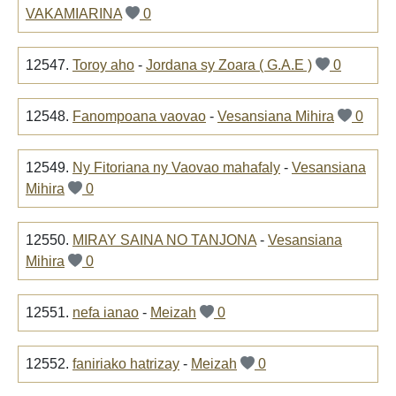
VAKAMIARINA
0
12547.
Toroy aho
-
Jordana sy Zoara ( G.A.E )
0
12548.
Fanompoana vaovao
-
Vesansiana Mihira
0
12549.
Ny Fitoriana ny Vaovao mahafaly
-
Vesansiana
Mihira
0
12550.
MIRAY SAINA NO TANJONA
-
Vesansiana
Mihira
0
12551.
nefa ianao
-
Meizah
0
12552.
faniriako hatrizay
-
Meizah
0