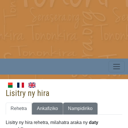
Lisitry ny hira
Rehetra
Ankafiziko
Nampidiriko
Lisitry ny hira rehetra, milahatra araka ny
daty