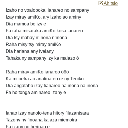
Ahitsio
Izaho
no voaloboka, ianareo no sampany
Izay miray amiKo, ary Izaho ao aminy
Dia mamoa be izy e
Fa raha misaraka amiKo kosa ianareo
Dia
tsy mahay n’inona n’inona
Raha misy tsy miray amiKo
Dia hariana any ivelany
Tahaka ny sampany izy ka malazo ô
Raha miray amiKo ianareo ôôô
Ka mitoetra ao anatinareo re ny Teniko
Dia
angataho izay tianareo na inona na inona
Fa ho tonga aminareo izany e
Ianao izay nanolo-tena hitory filazantsara
Tazony ny finoana ka aza miemotra
Fa izany no herinao e