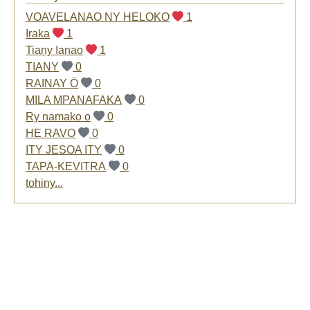
VOAVELANAO NY HELOKO
1
Iraka
1
Tiany Ianao
1
TIANY
0
RAINAY Ö
0
MILA MPANAFAKA
0
Ry namako o
0
HE RAVO
0
ITY JESOA ITY
0
TAPA-KEVITRA
0
tohiny...