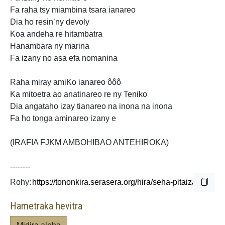
Fa raha tsy miambina tsara ianareo
Dia ho resin’ny devoly
Koa andeha re hitambatra
Hanambara ny marina
Fa izany no asa efa nomanina
Raha miray amiKo ianareo ôôô
Ka mitoetra ao anatinareo re ny Teniko
Dia angataho izay tianareo na inona na inona
Fa ho tonga aminareo izany e
(IRAFIA FJKM AMBOHIBAO ANTEHIROKA)
--------
Rohy:
Hametraka hevitra