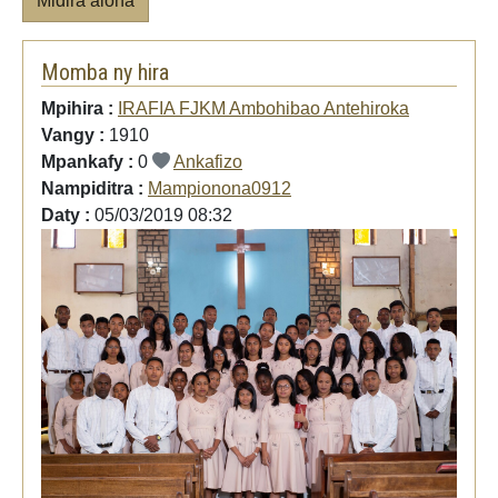
Midira aloha
Momba ny hira
Mpihira :
IRAFIA FJKM Ambohibao Antehiroka
Vangy :
1910
Mpankafy :
0
Ankafizo
Nampiditra :
Mampionona0912
Daty :
05/03/2019 08:32