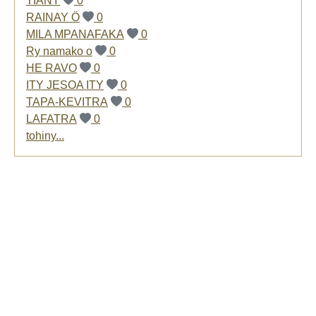
TIANY
0
RAINAY Ö
0
MILA MPANAFAKA
0
Ry namako o
0
HE RAVO
0
ITY JESOA ITY
0
TAPA-KEVITRA
0
LAFATRA
0
tohiny...