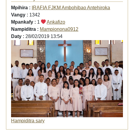
Mpihira :
IRAFIA FJKM Ambohibao Antehiroka
Vangy :
1342
Mpankafy :
1
Ankafizo
Nampiditra :
Mampionona0912
Daty :
28/02/2019 13:54
Hampiditra sary