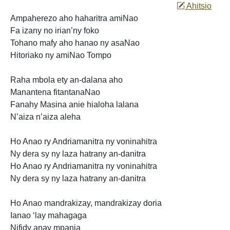
Ahitsio
Ampaherezo aho haharitra amiNao
Fa izany no irian’ny foko
Tohano mafy aho hanao ny asaNao
Hitoriako ny amiNao Tompo
Raha mbola ety an-dalana aho
Manantena fitantanaNao
Fanahy Masina anie hialoha lalana
N’aiza n’aiza aleha
Ho Anao ry
Andriamanitra ny voninahitra
Ny dera sy ny laza hatrany an-danitra
Ho Anao ry Andriamanitra ny voninahitra
Ny dera sy ny laza
hatrany an-danitra
Ho Anao mandrakizay, mandrakizay doria
Ianao
‘lay mahagaga
Nifidy anay mpania