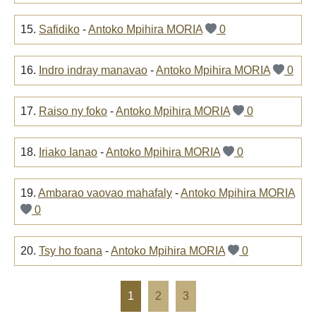
15.
Safidiko
-
Antoko Mpihira MORIA
0
16.
Indro indray manavao
-
Antoko Mpihira MORIA
0
17.
Raiso ny foko
-
Antoko Mpihira MORIA
0
18.
Iriako Ianao
-
Antoko Mpihira MORIA
0
19.
Ambarao vaovao mahafaly
-
Antoko Mpihira MORIA
0
20.
Tsy ho foana
-
Antoko Mpihira MORIA
0
1
2
3