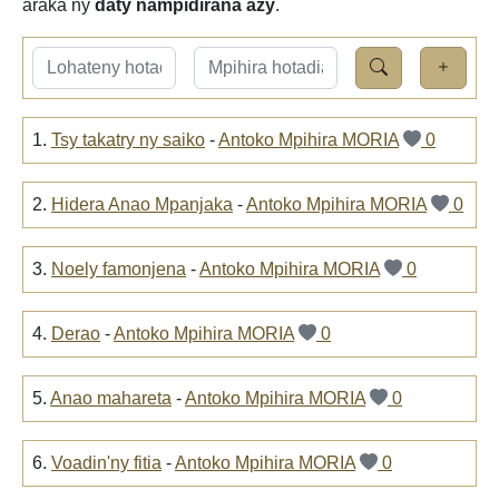
araka ny
daty nampidirana azy
.
1.
Tsy takatry ny saiko
-
Antoko Mpihira MORIA
0
2.
Hidera Anao Mpanjaka
-
Antoko Mpihira MORIA
0
3.
Noely famonjena
-
Antoko Mpihira MORIA
0
4.
Derao
-
Antoko Mpihira MORIA
0
5.
Anao mahareta
-
Antoko Mpihira MORIA
0
6.
Voadin'ny fitia
-
Antoko Mpihira MORIA
0