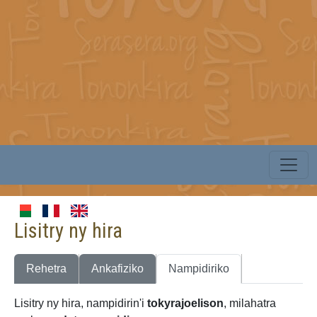
Lisitry ny hira
Rehetra
Ankafiziko
Nampidiriko
Lisitry ny hira, nampidirin'i
tokyrajoelison
, milahatra