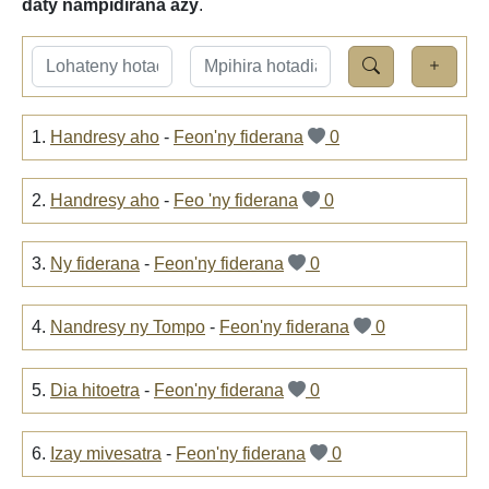
daty nampidirana azy
.
1.
Handresy aho
-
Feon'ny fiderana
0
2.
Handresy aho
-
Feo 'ny fiderana
0
3.
Ny fiderana
-
Feon'ny fiderana
0
4.
Nandresy ny Tompo
-
Feon'ny fiderana
0
5.
Dia hitoetra
-
Feon'ny fiderana
0
6.
Izay mivesatra
-
Feon'ny fiderana
0