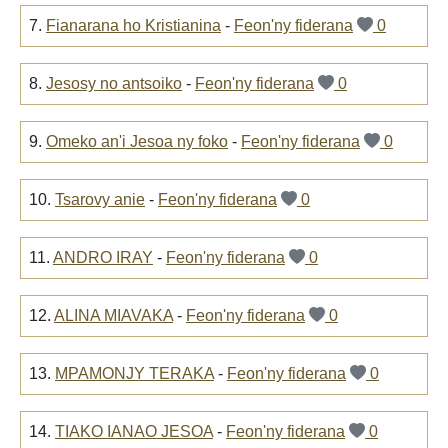
7.
Fianarana ho Kristianina
-
Feon'ny fiderana
0
8.
Jesosy no antsoiko
-
Feon'ny fiderana
0
9.
Omeko an'i Jesoa ny foko
-
Feon'ny fiderana
0
10.
Tsarovy anie
-
Feon'ny fiderana
0
11.
ANDRO IRAY
-
Feon'ny fiderana
0
12.
ALINA MIAVAKA
-
Feon'ny fiderana
0
13.
MPAMONJY TERAKA
-
Feon'ny fiderana
0
14.
TIAKO IANAO JESOA
-
Feon'ny fiderana
0