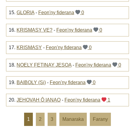
15.
GLORIA
-
Feon'ny fiderana
0
16.
KRISMASY VE?
-
Feon'ny fiderana
0
17.
KRISMASY
-
Feon'ny fiderana
0
18.
NOELY FETINAY JESOA
-
Feon'ny fiderana
0
19.
BAIBOLY (Si)
-
Feon'ny fiderana
0
20.
JEHOVAH Ô IANAO
-
Feon'ny fiderana
1
1
2
3
Manaraka
Farany