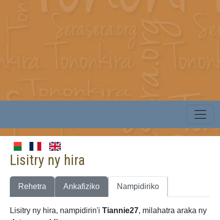
Lisitry ny hira
Rehetra
Ankafiziko
Nampidiriko
Lisitry ny hira, nampidirin'i
Tiannie27
, milahatra araka ny