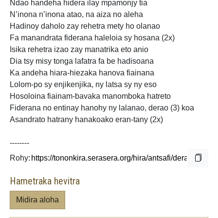
Ndao handeha hidera ilay mpamonjy tia
N’inona n’inona atao, na
aiza no aleha
Hadinoy daholo zay rehetra mety ho olanao
Fa manandrata fiderana haleloia sy hosana (2x)
Isika rehetra izao zay manatrika eto anio
Dia tsy misy tonga lafatra fa be hadisoana
Ka andeha
hiara-hiezaka hanova fiainana
Lolom-po
sy enjikenjika, ny latsa sy ny eso
Hosoloina fiainam-bavaka manomboka hatreto
Fiderana no entinay hanohy
ny lalanao, derao (3) koa
Asandrato hatrany hanakoako eran-tany (2x)
--------
Rohy:
Hametraka hevitra
Midira aloha