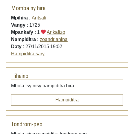
Momba ny hira
Mpihira :
Antsafi
Vangy :
1725
Mpankafy :
1
Ankafizo
Nampiditra :
zoandrianina
Daty :
27/11/2015 19:02
Hampiditra sary
Hihaino
Mbola tsy nisy nampiditra hira
Hampiditra
Tondrom-peo
Mbola tsisy nampiditra tondrom-peo