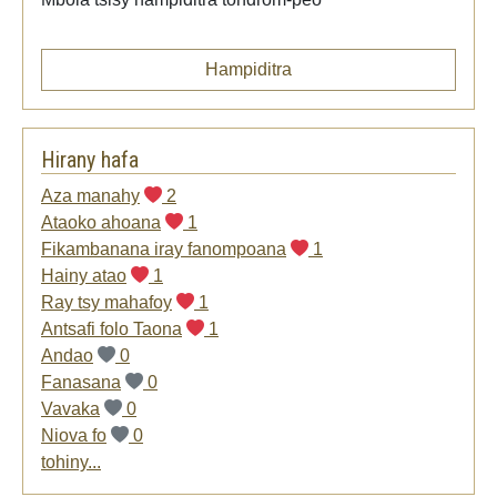
Hampiditra
Hirany hafa
Aza manahy
2
Ataoko ahoana
1
Fikambanana iray fanompoana
1
Hainy atao
1
Ray tsy mahafoy
1
Antsafi folo Taona
1
Andao
0
Fanasana
0
Vavaka
0
Niova fo
0
tohiny...