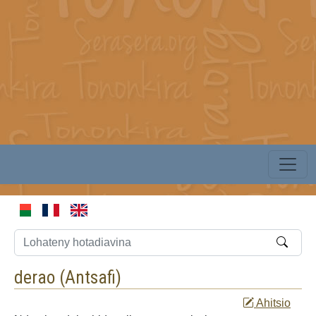
derao (
Antsafi
)
Ahitsio