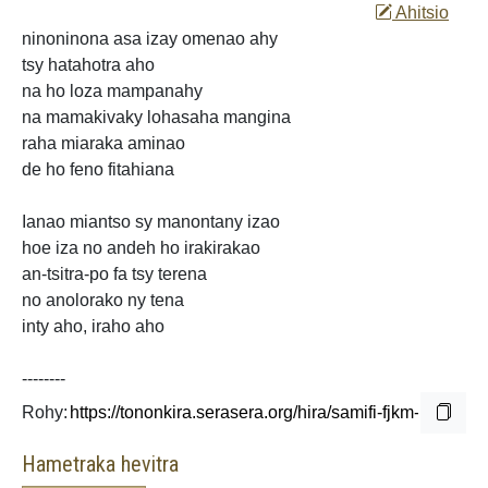
Ahitsio
ninoninona asa izay omenao ahy
tsy hatahotra aho
na ho loza mampanahy
na mamakivaky
lohasaha mangina
raha miaraka aminao
de ho feno fitahiana
Ianao miantso sy
manontany izao
hoe iza no andeh ho irakirakao
an-tsitra-po fa
tsy terena
no anolorako ny tena
inty aho,
iraho aho
--------
Rohy:
Hametraka hevitra