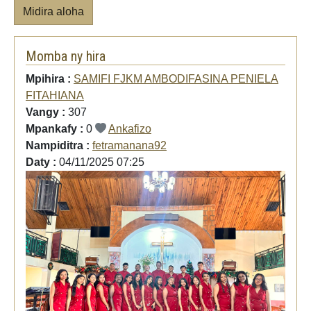
Midira aloha
Momba ny hira
Mpihira :
SAMIFI FJKM AMBODIFASINA PENIELA
FITAHIANA
Vangy :
307
Mpankafy :
0
Ankafizo
Nampiditra :
fetramanana92
Daty :
04/11/2025 07:25