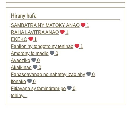
Hirany hafa
SAMBATRA NY MATOKY ANAO
1
RAHA LAVITRA ANAO
1
EKEKO
1
Fanilon'ny tongotro ny teninao
1
Amorony fo madio
0
Avaoziko
0
Akaikinao
0
Fahasoavanao no nahatoy izao ahy
0
Ifonako
0
Fitiavana sy famindram-po
0
tohiny...