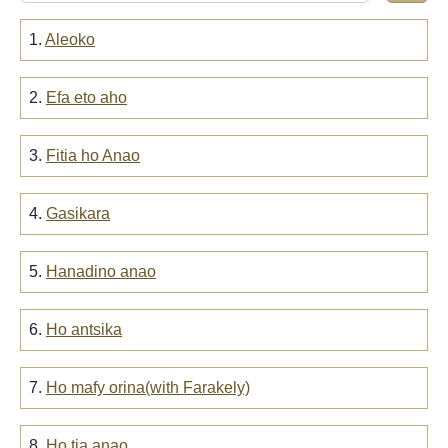
1.
Aleoko
2.
Efa eto aho
3.
Fitia ho Anao
4.
Gasikara
5.
Hanadino anao
6.
Ho antsika
7.
Ho mafy orina(with Farakely)
8.
Ho tia anao