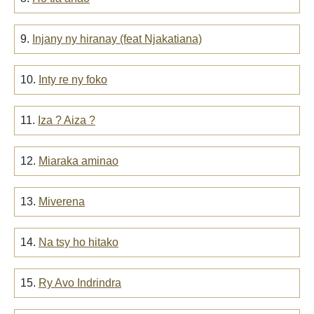
9.
Injany ny hiranay (feat Njakatiana)
10.
Inty re ny foko
11.
Iza ? Aiza ?
12.
Miaraka aminao
13.
Miverena
14.
Na tsy ho hitako
15.
Ry Avo Indrindra