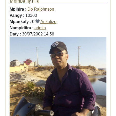
Momba ny hira
Mpihira :
Do Rajohnson
Vangy :
10300
Mpankafy :
0
Ankafizo
Nampiditra :
admin
Daty :
30/07/2002 14:56