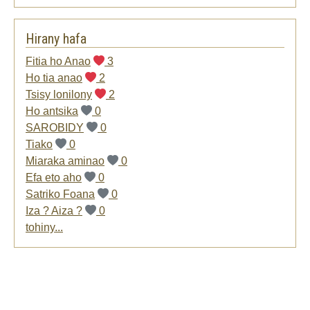
Hirany hafa
Fitia ho Anao
3
Ho tia anao
2
Tsisy lonilony
2
Ho antsika
0
SAROBIDY
0
Tiako
0
Miaraka aminao
0
Efa eto aho
0
Satriko Foana
0
Iza ? Aiza ?
0
tohiny...