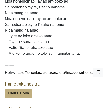
Moa noheinoinao ilay ao am-poko ao
Sa nodianao tsy re,
f'izaho nanome
Nitia mangina anao.
Moa nohenoinao ilay ao am-poko ao
Sa nodianao tsy re f’izaho nanome
Nitia mangina anao.
Ity
re ny foko omeko anao
Tsy hoe sanatria kilalao
Valio fitia re raha azo atao
Afoiko
ho anao ho toky sy
hifampitantana.
--------
Rohy:
Hametraka hevitra
Midira aloha