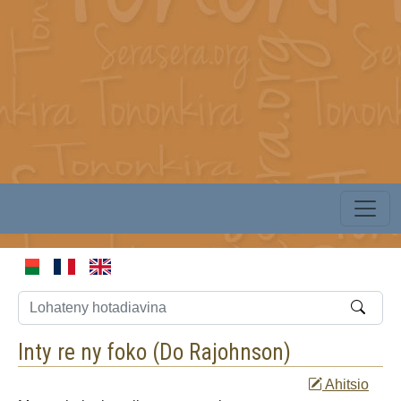
Inty re ny foko (
Do Rajohnson
)
Ahitsio