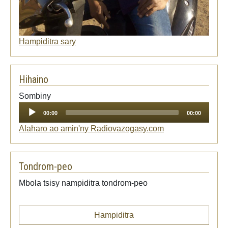
Hampiditra sary
Hihaino
Audio
Sombiny
Player
00:00
00:00
Alaharo ao amin'ny Radiovazogasy.com
Tondrom-peo
Mbola tsisy nampiditra tondrom-peo
Hampiditra