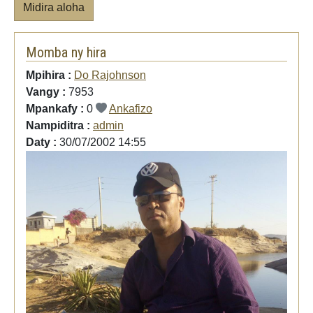
Midira aloha
Momba ny hira
Mpihira :
Do Rajohnson
Vangy :
7953
Mpankafy :
0
Ankafizo
Nampiditra :
admin
Daty :
30/07/2002 14:55