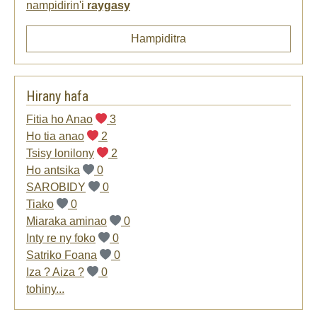
nampidirin'i
raygasy
Hampiditra
Hirany hafa
Fitia ho Anao
3
Ho tia anao
2
Tsisy lonilony
2
Ho antsika
0
SAROBIDY
0
Tiako
0
Miaraka aminao
0
Inty re ny foko
0
Satriko Foana
0
Iza ? Aiza ?
0
tohiny...