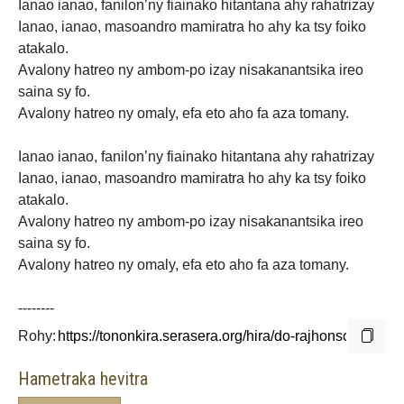
Ianao ianao, fanilon’ny fiainako hitantana
ahy rahatrizay
Ianao, ianao, masoandro mamiratra ho ahy ka tsy foiko
atakalo.
Avalony hatreo ny ambom-po izay nisakanantsika ireo
saina sy fo.
Avalony hatreo ny omaly, efa eto aho fa
aza tomany.
Ianao ianao, fanilon’ny fiainako hitantana ahy rahatrizay
Ianao, ianao, masoandro
mamiratra ho ahy ka tsy foiko
atakalo.
Avalony hatreo ny ambom-po izay nisakanantsika ireo
saina sy fo.
Avalony hatreo ny omaly, efa eto aho fa
aza tomany.
--------
Rohy:
Hametraka hevitra