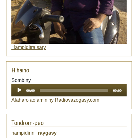
Hampiditra sary
Hihaino
Audio
Sombiny
Player
00:00
00:00
Alaharo ao amin'ny Radiovazogasy.com
Tondrom-peo
nampidirin'i
raygasy