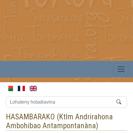
HASAMBARAKO (
Ktlm Andrirahona
Ambohibao Antampontanàna
)