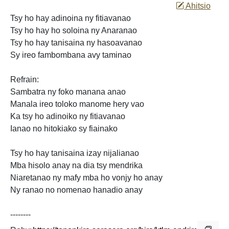
Ahitsio
Tsy ho hay adinoina ny fitiavanao
Tsy ho hay ho soloina ny Anaranao
Tsy ho hay tanisaina ny hasoavanao
Sy ireo fambombana avy taminao
Refrain:
Sambatra ny
foko manana anao
Manala ireo toloko manome hery vao
Ka tsy ho adinoiko ny fitiavanao
Ianao no hitokiako sy fiainako
Tsy ho hay tanisaina izay nijalianao
Mba hisolo anay na dia tsy mendrika
Niaretanao ny mafy mba
ho vonjy ho anay
Ny
ranao no
nomenao hanadio anay
--------