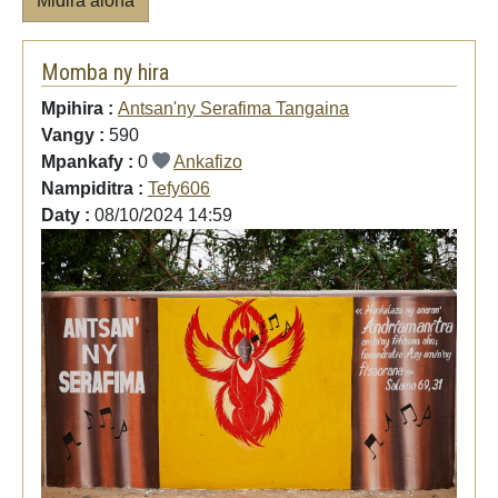
Midira aloha
Momba ny hira
Mpihira :
Antsan'ny Serafima Tangaina
Vangy :
590
Mpankafy :
0
Ankafizo
Nampiditra :
Tefy606
Daty :
08/10/2024 14:59