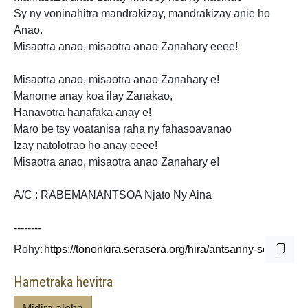
Sy ny voninahitra mandrakizay, mandrakizay anie ho
Anao.
Misaotra anao, misaotra anao Zanahary eeee!
Misaotra anao, misaotra anao Zanahary e!
Manome anay koa ilay Zanakao,
Hanavotra hanafaka anay e!
Maro be tsy voatanisa raha ny fahasoavanao
Izay natolotrao ho anay eeee!
Misaotra anao, misaotra anao Zanahary e!
A/C : RABEMANANTSOA Njato Ny Aina
--------
Rohy:
Hametraka hevitra