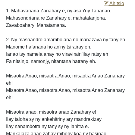
Ahitsio
1. Mahavariana Zanahary e, ny asan'ny Tananao.
Mahasondriana re Zanahary e, mahatalanjona.
Zavaboahary! Mahatamana.
2. Ny masoandro amambolana
no manazava
ny tany eh.
Manome hafanana ho an'ny tsirairay eh.
Ianao tsy namela anay ho viravirain'ilay ratsy eh
Fa
nitsinjo, namonjy, nitantana hatrany eh.
Misaotra Anao, misaotra Anao, misaotra Anao Zanahary
eh!
Misaotra Anao, misaotra Anao, misaotra Anao Zanahary
eh!
Misaotra anao, misaotra anao Zanahary e!
Ilay
taloha sy ny ankehitriny ary mandrakizay
Ilay nanambotra ny tany sy ny lanitra e.
Mankalaza anao zahay mihoby koa ny hasinao