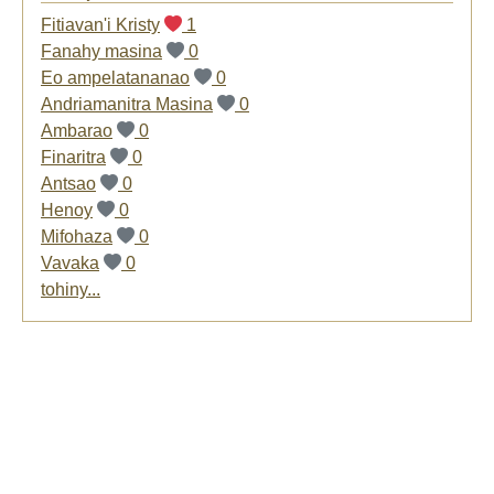
Fitiavan'i Kristy
1
Fanahy masina
0
Eo ampelatananao
0
Andriamanitra Masina
0
Ambarao
0
Finaritra
0
Antsao
0
Henoy
0
Mifohaza
0
Vavaka
0
tohiny...