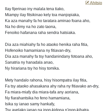
Ahitsio
Ilay fijerinao iny malala tena tiako,
Miampy ilay fitsikinao kely toa manjopiaka,
Ka aza manahy fa ho taratara aminao foana aho,
Na ho dimy na ho zato taona,
Fenoiko hafanana raha sendra hatsiaka.
Dia aza miahiahy fa ho ataoko henika raha fitia,
Hofenoiko hamamiana ny fitiavan-dry,
Dia aza manahy fa tsy handanindany fotoana aho,
Sanatria ny hanadala anao,
Ny hirariana tsy ho hisy tomika.
Mety handalo rahona, hisy hisompatra ilay fitia,
Fa tsy ataoko ahasakana ahy raha
ny fitiavako an-dry,
Fa miara-miafy dia miara-tafa any
aoriana,
Ny fiarahantsika ho feno hamamiana,
Isika sy ianao samy hankafy,
Tsy avelako ianao na inon-kidona n'inon-kihatra,