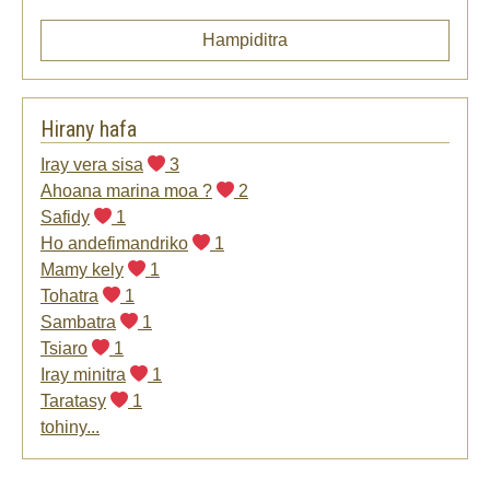
Hampiditra
Hirany hafa
Iray vera sisa
3
Ahoana marina moa ?
2
Safidy
1
Ho andefimandriko
1
Mamy kely
1
Tohatra
1
Sambatra
1
Tsiaro
1
Iray minitra
1
Taratasy
1
tohiny...