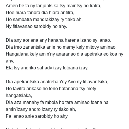
Amen be fa ny tanjontsika tsy maintsy ho tratra,
Hoe hiara-tanora dia hiara antitra,
Ho sambatra mandrakizay ry tiako ah,
Ny fitiavanao sarobidy ho ahy.
Dia any aoriana any hanana harena izaho sy ianao,
Dia ireo zanantsika anie ho mamy kely mitovy aminao,
Hangalana kely amin'ny anaranao dia apetraka eo koa ny
ahy,
Efa tsy andriko sahady izay fotoana izay,
Dia apetrantsika anatrehan'ny Avo ny fitiavantsika,
Ho lavitra ankaso ho feno hafanana tsy mety
hangatsiaka,
Dia aza manahy fa mbola ho tara aminao foana na
amin'izany andro izany ry tiako ah,
Fa ianao anie sarobidy ho ahy.