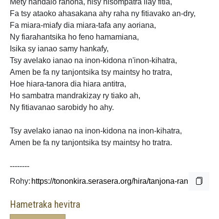
Mety handalo rahona, hisy hisompatra ilay fitia,
Fa tsy ataoko ahasakana ahy raha ny fitiavako an-dry,
Fa miara-miafy dia miara-tafa any aoriana,
Ny fiarahantsika ho feno hamamiana,
Isika sy ianao samy hankafy,
Tsy avelako ianao na inon-kidona n'inon-kihatra,
Amen be fa ny tanjontsika tsy maintsy ho tratra,
Hoe hiara-tanora dia hiara antitra,
Ho sambatra mandrakizay ry tiako ah,
Ny fitiavanao sarobidy ho ahy.
Tsy avelako ianao na inon-kidona
na inon-kihatra,
Amen be fa ny tanjontsika tsy
maintsy ho tratra.
--------
Rohy:
Hametraka hevitra