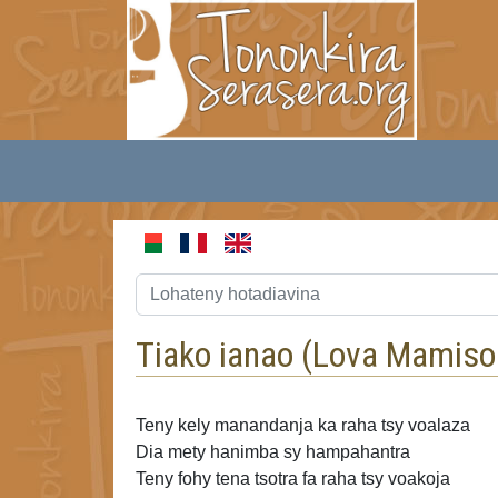
Tiako ianao (
Lova Mamiso
Teny
kely manandanja ka raha tsy voalaza
Dia mety hanimba sy hampahantra
Teny fohy tena tsotra fa
raha tsy voakoja