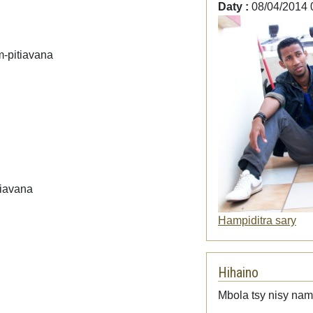
Daty :
08/04/2014 
m-pitiavana
tiavana
Hampiditra sary
Hihaino
Mbola tsy nisy namp