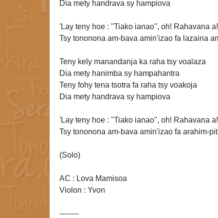
Dia mety handrava sy hampiova
'Lay teny hoe : "Tiako ianao", oh! Rahavana a!
Tsy tononona am-bava amin'izao fa lazaina a
Teny kely manandanja ka raha tsy voalaza
Dia mety hanimba sy hampahantra
Teny fohy tena
tsotra fa raha tsy voakoja
Dia mety handrava sy hampiova
'Lay teny hoe : "Tiako ianao",
oh! Rahavana a!
Tsy tononona am-bava amin'izao fa arahim-pi
(Solo)
AC : Lova Mamisoa
Violon : Yvon
--------