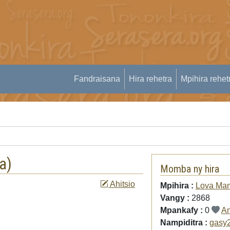
Fandraisana
Hira rehetra
Mpihira rehet
a
)
Momba ny hira
Ahitsio
Mpihira :
Lova Ma
Vangy :
2868
Mpankafy :
0
An
Nampiditra :
gasy