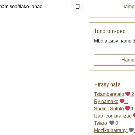
Hampi
Tondrom-peo
Mbola tsisy nampid
Hampi
Hirany hafa
Tsiambaratelo
2
Ry namako
1
Sodin'i Solofo
1
Izao feonkira izao
Tsiaro
0
Mozika hatrany