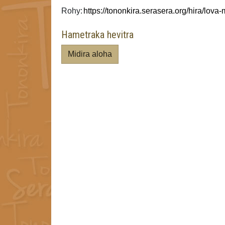
Rohy:
Hametraka hevitra
Midira aloha