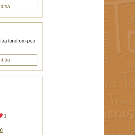
ditra
itra tondrom-peo
ditra
1
0