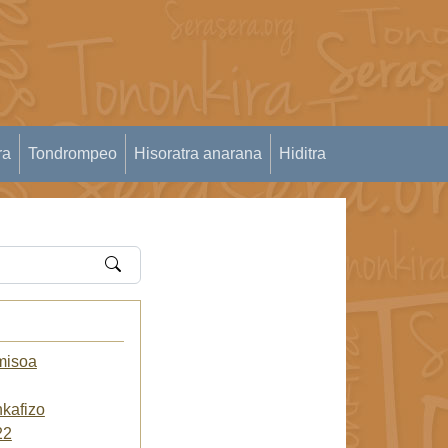
ra
Tondrompeo
Hisoratra anarana
Hiditra
misoa
kafizo
22