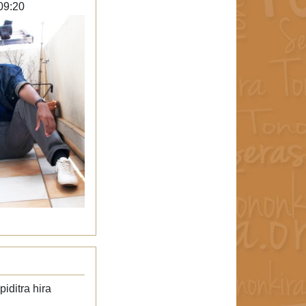
09:20
iditra hira