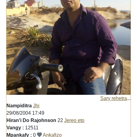
Sary rehetra
...
Nampiditra
Jhi
29/08/2004 17:49
Hiran'i Do Rajohnson
22
Jereo eto
Vangy :
12511
Mpankafy :
0
Ankafizo