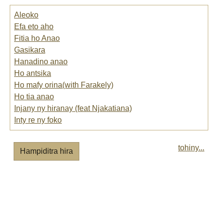
Aleoko
Efa eto aho
Fitia ho Anao
Gasikara
Hanadino anao
Ho antsika
Ho mafy orina(with Farakely)
Ho tia anao
Injany ny hiranay (feat Njakatiana)
Inty re ny foko
tohiny...
Hampiditra hira