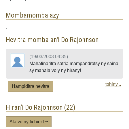
Mombamomba azy
.
Hevitra momba an'i Do Rajohnson
(19/03/2003 04:35)
Mahafinaritra satria mampandrotsy ny saina
sy manala voly ny hirany!
tohiny...
Hampiditra hevitra
Hiran'i Do Rajohnson (22)
Alaivo ny fichier