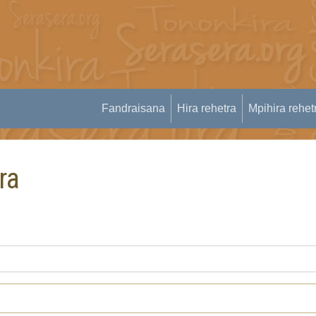
Fandraisana
Hira rehetra
Mpihira rehet
ra