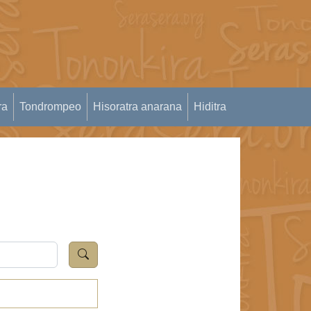
ra
Tondrompeo
Hisoratra anarana
Hiditra