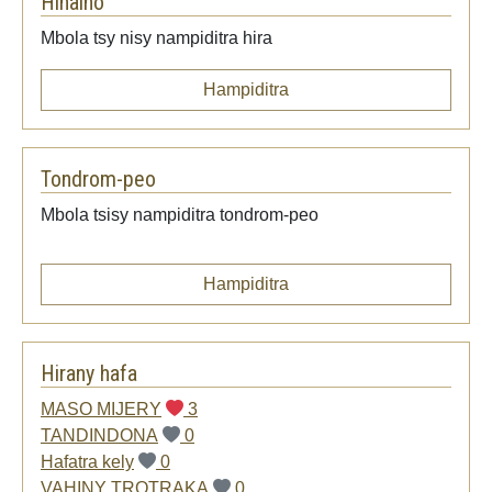
Hihaino
Mbola tsy nisy nampiditra hira
Hampiditra
Tondrom-peo
Mbola tsisy nampiditra tondrom-peo
Hampiditra
Hirany hafa
MASO MIJERY
3
TANDINDONA
0
Hafatra kely
0
VAHINY TROTRAKA
0