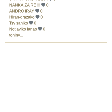
NANKAIZA RE !!!
0
ANDRO IRAY
0
Hiran-drazako
0
Tsy sahiko
0
Notiaviko Ianao
0
tohiny...