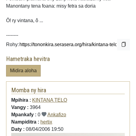
Manontany tena foana: misy fetra sa doria
Ô! ry vintana,
ô ...
--------
Rohy:
Hametraka hevitra
Midira aloha
Momba ny hira
Mpihira :
KINTANA TELO
Vangy :
3964
Mpankafy :
0
Ankafizo
Nampiditra :
hertix
Daty :
08/04/2006 19:50