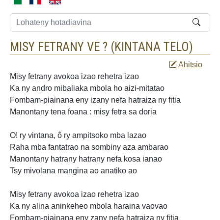
MISY FETRANY VE ? (
KINTANA TELO
)
Ahitsio
Misy fetrany avokoa izao rehetra izao
Ka ny andro mibaliaka mbola ho aizi-mitatao
Fombam-piainana
eny izany nefa hatraiza ny fitia
Manontany tena foana : misy fetra sa doria
O! ry vintana, ô ry ampitsoko
mba lazao
Raha mba fantatrao na sombiny aza ambarao
Manontany hatrany hatrany nefa kosa ianao
Tsy mivolana mangina ao anatiko ao
Misy fetrany avokoa izao rehetra izao
Ka ny alina aninkeheo mbola
haraina vaovao
Fombam-piainana eny zany nefa hatraiza ny fitia