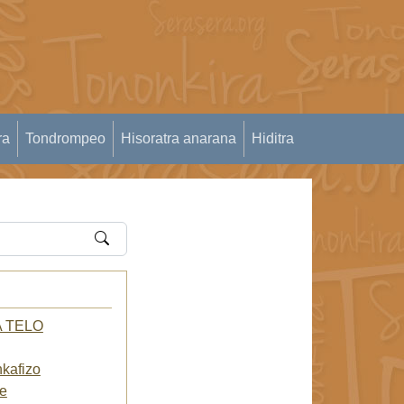
ra
Tondrompeo
Hisoratra anarana
Hiditra
 TELO
kafizo
e