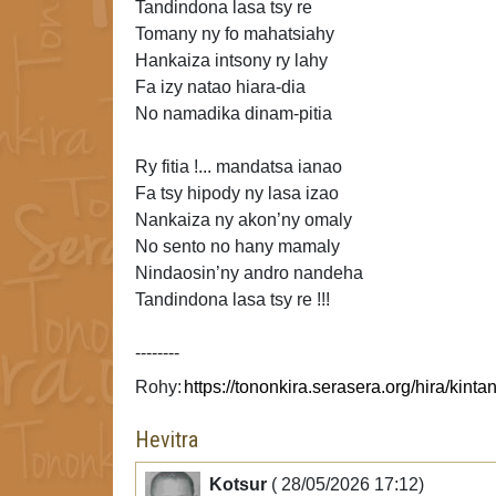
Tandindona lasa tsy re
Tomany ny fo mahatsiahy
Hankaiza intsony ry lahy
Fa izy
natao hiara-dia
No namadika dinam-pitia
Ry fitia !... mandatsa ianao
Fa tsy hipody
ny lasa izao
Nankaiza ny akon’ny omaly
No sento no hany
mamaly
Nindaosin’ny andro nandeha
Tandindona lasa tsy re !!!
--------
Rohy:
Hevitra
Kotsur
( 28/05/2026 17:12)