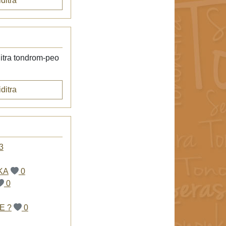
ditra
itra tondrom-peo
ditra
3
KA
0
0
E ?
0