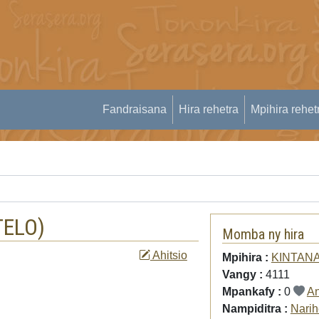
Fandraisana
Hira rehetra
Mpihira rehet
TELO
)
Momba ny hira
Ahitsio
Mpihira :
KINTANA
Vangy :
4111
Mpankafy :
0
An
Nampiditra :
Narih