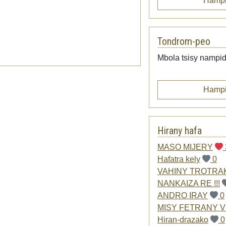
Hampi
Tondrom-peo
Mbola tsisy nampid
Hampi
Hirany hafa
MASO MIJERY
Hafatra kely
0
VAHINY TROTRA
NANKAIZA RE !!!
ANDRO IRAY
0
MISY FETRANY V
Hiran-drazako
0