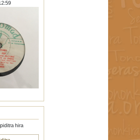
12:59
iditra hira