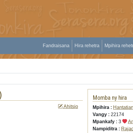
Fandraisana
Hira rehetra
Mpihira rehet
)
Momba ny hira
Ahitsio
Mpihira :
Hantatia
Vangy :
22174
Mpankafy :
3
An
Nampiditra :
Raja