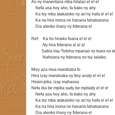
Ao ny manentana mba hilalao e! e! e!
Nefa asa hoy aho, fa tiako ny ahy
Ka tsy mba atakaloko ny an’ny hafa e! e! e!
Ka na hira inona no hanana fahatsarana
Dia aleoko ihany ny fiderana e!
Ref: Ka ho hiraiko foana e! e! e!
Ny hira fiderana a! a! a!
Satria ilay Tsitoha mpanao ny tsara no d
Nahoana ny fiderana no tsy lalaiko.
Misy aza moa mandratra fo
Hira izay mandoaka ny fery anaty e! e! e!
Hiram-pitia, izay mahavoa
Nefa dia be mpitia sady be mpitady e! e! e!
Nefa asa hoy aho, fa tiako ny ahy
Ka
tsy mba atakaloko ny an’ny hafa e! e! e!
Ka na hira inona no hanana fahatsarana
Dia aleoko ihany ny fiderana e!