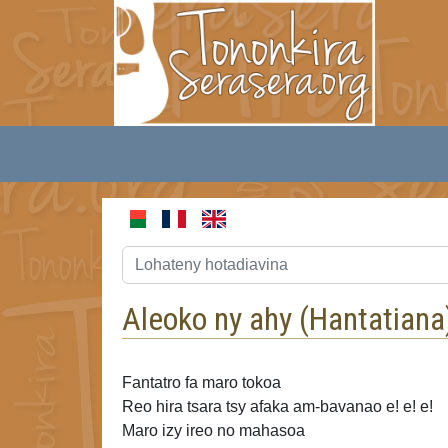
Aleoko ny ahy (
Hantatiana
Fantatro fa maro tokoa
Reo hira
tsara tsy afaka am-bavanao e! e! e!
Maro izy ireo no mahasoa