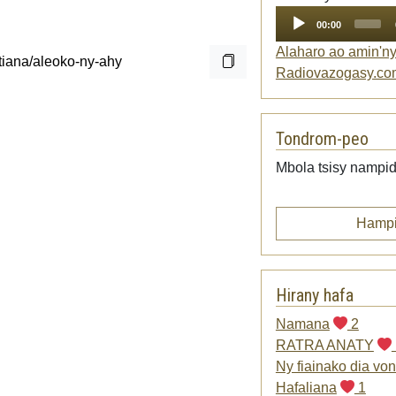
Player
00:00
Alaharo ao amin'n
Radiovazogasy.co
Tondrom-peo
Mbola tsisy nampid
Hampi
Hirany hafa
Namana
2
RATRA ANATY
Ny fiainako dia vo
Hafaliana
1