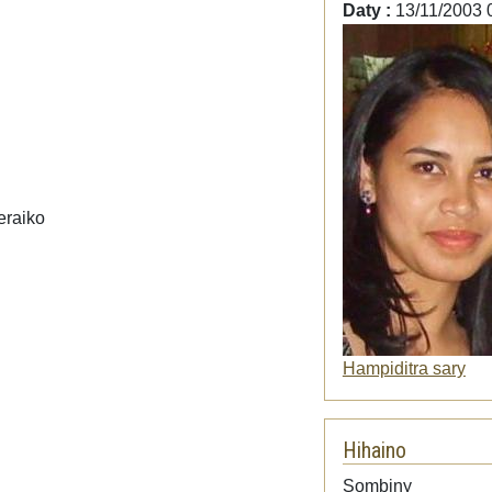
Daty :
13/11/2003 
eraiko
Hampiditra sary
Hihaino
Audio
Sombiny