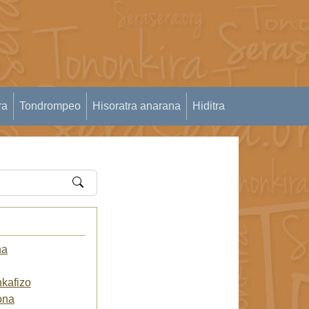
ra
Tondrompeo
Hisoratra anarana
Hiditra
na
kafizo
ona