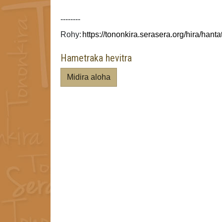
--------
Rohy:
Hametraka hevitra
Midira aloha