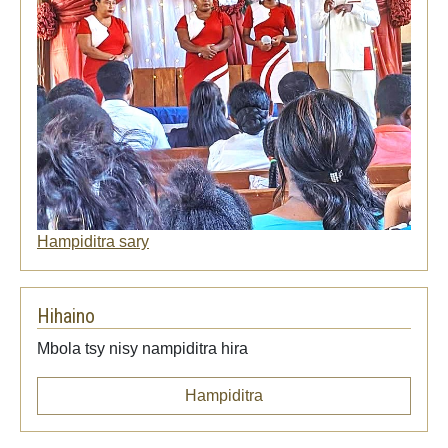
Hampiditra sary
Hihaino
Mbola tsy nisy nampiditra hira
Hampiditra