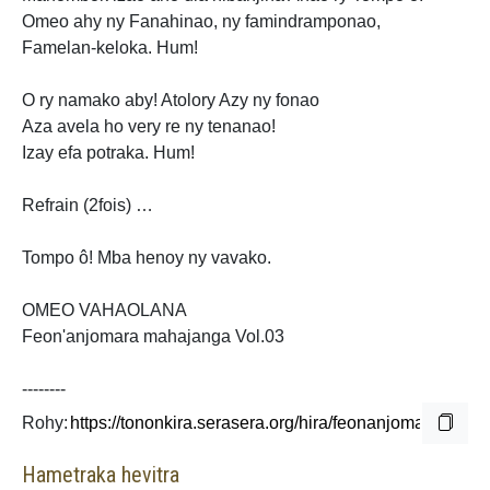
Omeo ahy ny Fanahinao, ny famindramponao,
Famelan-keloka.
Hum!
O ry namako aby! Atolory Azy ny fonao
Aza avela ho very re ny tenanao!
Izay efa potraka. Hum!
Refrain (2fois) …
Tompo ô! Mba henoy ny vavako.
OMEO VAHAOLANA
Feon'anjomara mahajanga Vol.03
--------
Rohy:
Hametraka hevitra