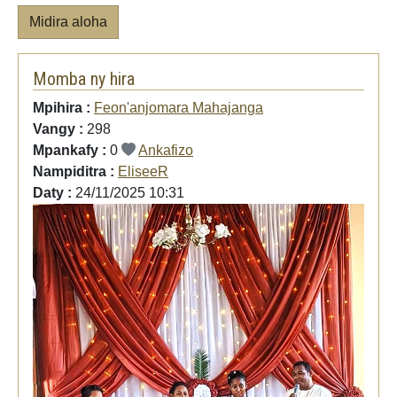
Midira aloha
Momba ny hira
Mpihira :
Feon'anjomara Mahajanga
Vangy :
298
Mpankafy :
0
Ankafizo
Nampiditra :
EliseeR
Daty :
24/11/2025 10:31