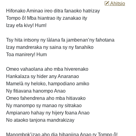
Ahitsio
Hifonako Aminao ireo ditra fanaoko
hatrizay
Tompo ô! Mba hiantrao ity zanakao ity
Izay efa kivy! Hum!
Tsy hita intsony ny làlana fa jambenan’ny fahotana
Izay mandreraka ny saina sy ny fanahiko
Toa manirery! Hum
Omeo vahaolana aho mba
hiverenako
Hankalaza sy hider any Anaranao
Mamelà ny heloko, hampodiano amiko
Ny fitiavana hanompo Anao
Omeo fahendrena aho mba hitiavako
Ny manompo sy manao ny sitrakao
Ampianaro hahay ny hijery foana Anao
No ataoko tanjona mandrakizay
Manombok’izao aho dia hibanjina Anao ry Tompo ô!