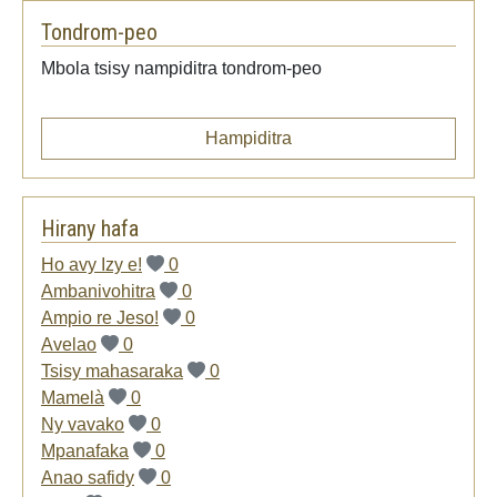
Tondrom-peo
Mbola tsisy nampiditra tondrom-peo
Hampiditra
Hirany hafa
Ho avy Izy e!
0
Ambanivohitra
0
Ampio re Jeso!
0
Avelao
0
Tsisy mahasaraka
0
Mamelà
0
Ny vavako
0
Mpanafaka
0
Anao safidy
0