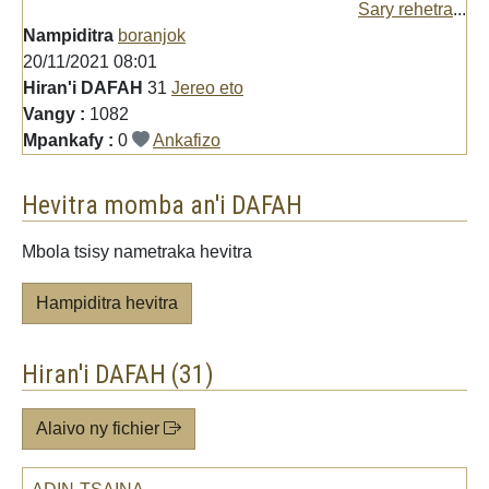
Sary rehetra
...
Nampiditra
boranjok
20/11/2021 08:01
Hiran'i DAFAH
31
Jereo eto
Vangy :
1082
Mpankafy :
0
Ankafizo
Hevitra momba an'i DAFAH
Mbola tsisy nametraka hevitra
Hampiditra hevitra
Hiran'i DAFAH (31)
Alaivo ny fichier