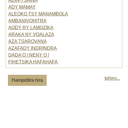
ADIN-TSAINA
ADY MAMAY
ALEOKO TSY MANAMBOLA
AMBANIVOHITRA
AODY RY LAMOZIKA
ARAKA NY VOALAZA
AZA TSAROVANA
AZAFADY INDRINDRA
DADA O ! NENY O !
FIHETSIKA HAFAHAFA
tohiny...
Hampiditra hira