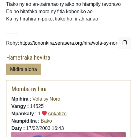
Tiako ny eo an-tratranao ry aiko no hiampify ravoravo
Eo no hitafaka mora ny fitia koboniko ao
Ka ny hirahiram-poko, tiako ho hirahiranao
--------
Rohy:
Hametraka hevitra
Midira aloha
Momba ny hira
Mpihira :
Vola sy Noro
Vangy :
14525
Mpankafy :
1
Ankafizo
Nampiditra :
Bako
Daty :
17/02/2003 16:43