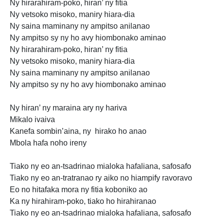
Ny hirarahiram-poko, hiran’ ny fitia
Ny vetsoko misoko, maniry hiara-dia
Ny saina maminany ny ampitso anilanao
Ny ampitso sy
ny ho avy
hiombonako aminao
Ny hirarahiram-poko, hiran’ ny fitia
Ny vetsoko misoko, maniry hiara-dia
Ny saina maminany ny ampitso anilanao
Ny ampitso
sy ny ho avy hiombonako aminao
Ny hiran’ ny maraina ary ny hariva
Mikalo ivaiva
Kanefa sombin’aina, ny hirako ho anao
Mbola
hafa noho ireny
Tiako ny eo an-tsadrinao mialoka hafaliana, safosafo
Tiako ny eo an-tratranao ry aiko no hiampify ravoravo
Eo no hitafaka mora ny fitia koboniko ao
Ka ny hirahiram-poko, tiako ho hirahiranao
Tiako ny eo an-tsadrinao mialoka hafaliana, safosafo