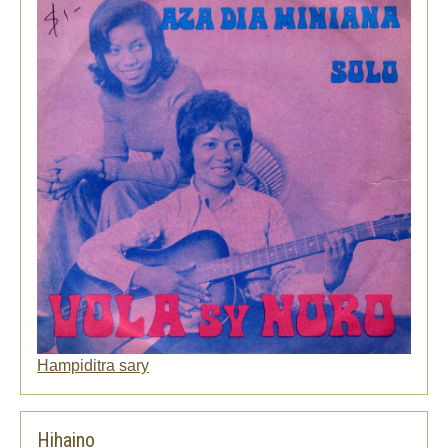
Hampiditra sary
Hihaino