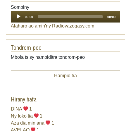
Audio
Sombiny
Player
00:00
00:00
Alaharo ao amin'ny Radiovazogasy.com
Tondrom-peo
Mbola tsisy nampiditra tondrom-peo
Hampiditra
Hirany hafa
DINA
1
Ny foko tia
1
Aza dia miniana
1
AVELAO
1