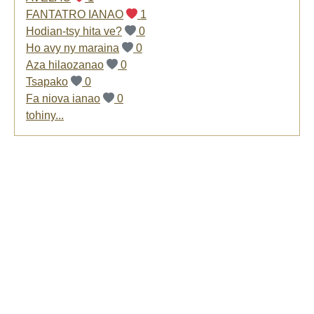
FANTATRO IANAO
1
Hodian-tsy hita ve?
0
Ho avy ny maraina
0
Aza hilaozanao
0
Tsapako
0
Fa niova ianao
0
tohiny...