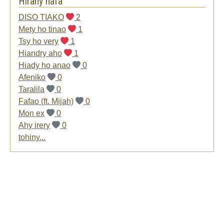
Hirany hafa
DISO TIAKO
2
Mety ho tinao
1
Tsy ho very
1
Hiandry aho
1
Hiady ho anao
0
Afeniko
0
Taralila
0
Fafao (ft. Mijah)
0
Mon ex
0
Ahy irery
0
tohiny...