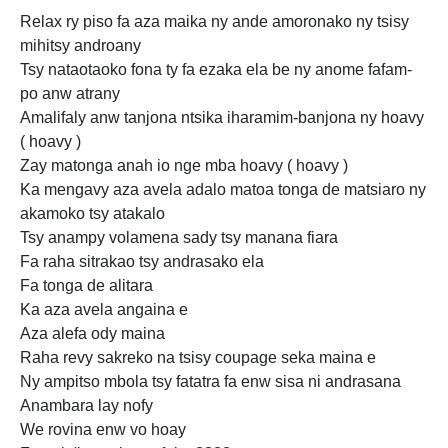
Relax ry piso fa aza maika ny ande amoronako ny tsisy
mihitsy androany
Tsy nataotaoko fona ty fa ezaka ela be ny anome fafam-
po anw atrany
Amalifaly anw tanjona ntsika iharamim-banjona ny hoavy
( hoavy )
Zay matonga anah io nge mba hoavy ( hoavy )
Ka mengavy aza avela adalo matoa tonga de matsiaro ny
akamoko tsy atakalo
Tsy anampy volamena sady tsy manana fiara
Fa raha sitrakao tsy andrasako ela
Fa tonga de alitara
Ka aza avela angaina e
Aza alefa ody maina
Raha revy sakreko na tsisy coupage seka maina e
Ny ampitso mbola tsy fatatra fa enw sisa ni andrasana
Anambara lay nofy
We rovina enw vo hoay