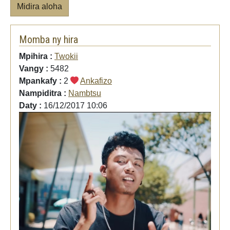
Midira aloha
Momba ny hira
Mpihira :
Twokii
Vangy :
5482
Mpankafy :
2
Ankafizo
Nampiditra :
Nambtsu
Daty :
16/12/2017 10:06