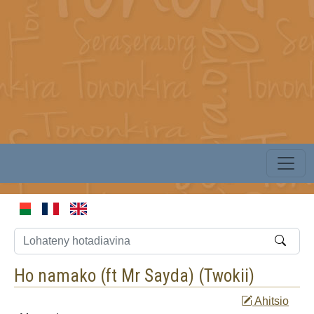
Ho namako (ft Mr Sayda) (
Twokii
)
Ahitsio