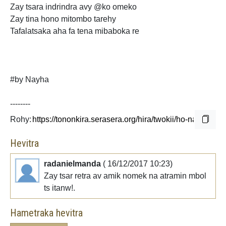
Zay
tsara indrindra avy @ko omeko
Zay tina hono mitombo tarehy
Tafalatsaka aha fa tena mibaboka re
#by Nayha
--------
Rohy:
Hevitra
radanielmanda
( 16/12/2017 10:23)
Zay tsar retra av amik nomek na atramin mbol
ts itanw!.
Hametraka hevitra