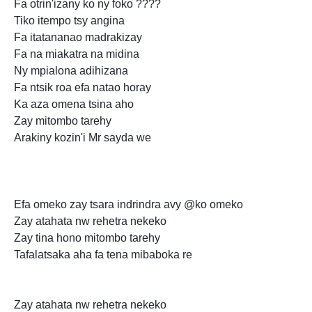
Fa otrin'izany ko ny foko ????
Tiko itempo tsy angina
Fa itatananao madrakizay
Fa na miakatra na midina
Ny mpialona adihizana
Fa ntsik roa efa natao horay
Ka aza omena tsina aho
Zay mitombo tarehy
Arakiny kozin'i Mr sayda we
Efa omeko zay tsara indrindra avy @ko omeko
Zay atahata nw rehetra nekeko
Zay tina hono mitombo tarehy
Tafalatsaka aha fa tena mibaboka re
Zay atahata nw rehetra nekeko