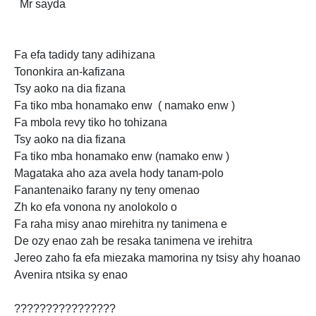
Mr sayda
Fa efa tadidy tany adihizana
Tononkira an-kafizana
Tsy aoko na dia fizana
Fa tiko mba honamako enw ( namako enw )
Fa mbola revy tiko ho tohizana
Tsy aoko na dia
fizana
Fa tiko mba honamako enw (namako enw )
Magataka aho aza avela hody tanam-polo
Fanantenaiko farany ny teny omenao
Zh ko efa vonona ny anolokolo o
Fa raha misy anao mirehitra
ny tanimena e
De ozy enao zah be resaka tanimena ve irehitra
Jereo zaho fa efa miezaka mamorina ny tsisy ahy hoanao
Avenira ntsika sy enao
????????????????