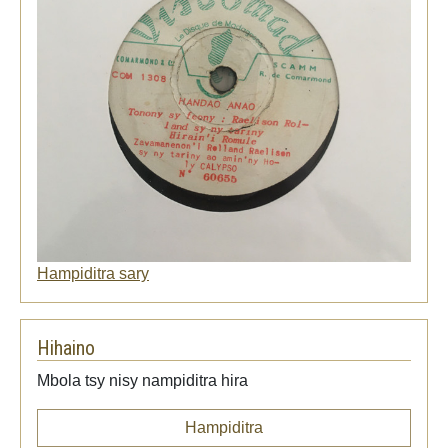
Hampiditra sary
Hihaino
Mbola tsy nisy nampiditra hira
Hampiditra