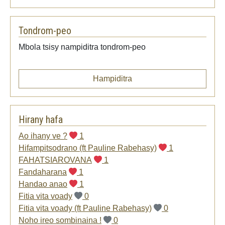
Tondrom-peo
Mbola tsisy nampiditra tondrom-peo
Hampiditra
Hirany hafa
Ao ihany ve ?
1
Hifampitsodrano (ft Pauline Rabehasy)
1
FAHATSIAROVANA
1
Fandaharana
1
Handao anao
1
Fitia vita voady
0
Fitia vita voady (ft Pauline Rabehasy)
0
Noho ireo sombinaina !
0