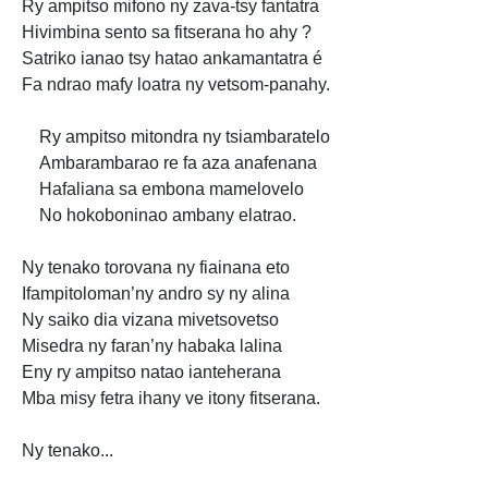
Ry ampitso mifono ny
zava-tsy fantatra
Hivimbina sento sa fitserana ho ahy ?
Satriko ianao tsy hatao ankamantatra é
Fa
ndrao mafy loatra ny vetsom-panahy.
Ry ampitso mitondra ny tsiambaratelo
Ambarambarao re fa aza anafenana
Hafaliana sa embona mamelovelo
No hokoboninao ambany elatrao.
Ny tenako torovana ny fiainana eto
Ifampitoloman’ny andro sy ny alina
Ny saiko dia vizana mivetsovetso
Misedra ny faran’ny
habaka lalina
Eny ry ampitso natao
ianteherana
Mba misy fetra ihany ve itony fitserana.
Ny tenako...