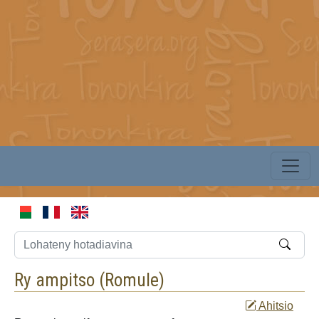
Ry ampitso (
Romule
)
Ahitsio