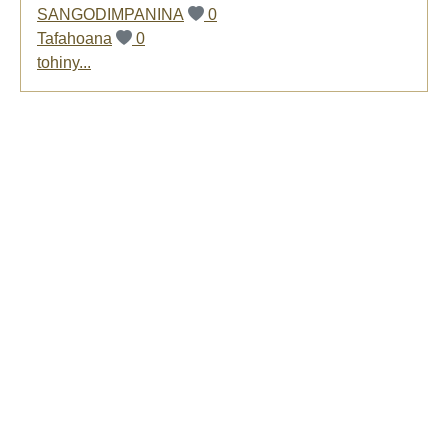
SANGODIMPANINA
0
Tafahoana
0
tohiny...