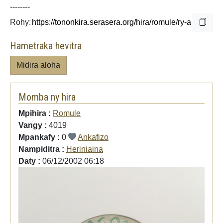
--------
Rohy:
Hametraka hevitra
Midira aloha
Momba ny hira
Mpihira :
Romule
Vangy :
4019
Mpankafy :
0
Ankafizo
Nampiditra :
Heriniaina
Daty :
06/12/2002 06:18