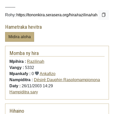
--------
Rohy:
Hametraka hevitra
Midira aloha
Momba ny hira
Mpihira :
Razilinah
Vangy :
5332
Mpankafy :
0
Ankafizo
Nampiditra :
Désiré Dauphin Rasolomampionona
Daty :
26/11/2003 14:29
Hampiditra sary
Hihaino