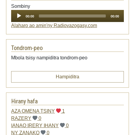
Audio
Sombiny
Player
00:00
00:00
Alaharo ao amin'ny Radiovazogasy.com
Tondrom-peo
Mbola tsisy nampiditra tondrom-peo
Hampiditra
Hirany hafa
AZA OMENA TSINY
1
RAZERY
0
IANAO IRERY IHANY
0
NY ZANAKO
0