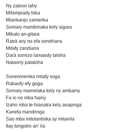
Ny zatovo lahy
Mifampiady bika
Miankanjo zamerika
Somary mandonaka kely sigara
Mikalo an-gitara
Ratrà avy no efa sondriana
Mitafy zandiana
Darà somizo lamaody taloha
Nataony pataloha
Soneninenika mitafy soga
Rabaofy efy goga
Somary mamolaka kely
ny ambainy
Fa io no mba hainy
Izaho mba te-hianatra kely
asapinga
Kanefa mandringa
Sao mba
mitolantsika sy mitanila
Ilay tongotro an’ ila