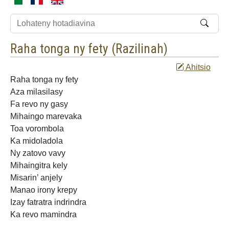
Raha tonga ny fety (
Razilinah
)
Ahitsio
Raha tonga ny fety
Aza milasilasy
Fa revo ny gasy
Mihaingo marevaka
Toa vorombola
Ka midoladola
Ny zatovo vavy
Mihaingitra kely
Misarin’ anjely
Manao irony krepy
Izay fatratra
indrindra
Ka revo mamindra