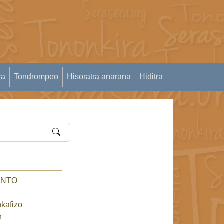
ra
Tondrompeo
Hisoratra anarana
Hiditra
ANTO
kafizo
n