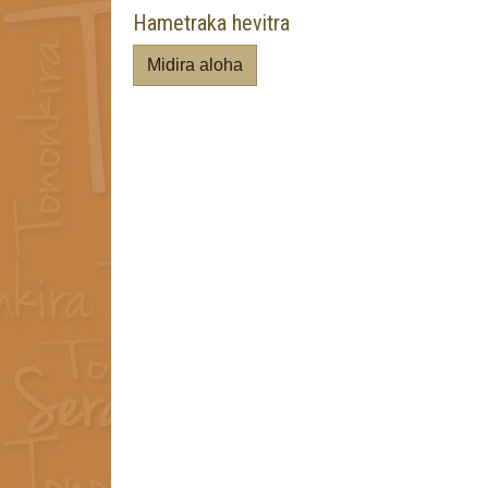
Hametraka hevitra
Midira aloha