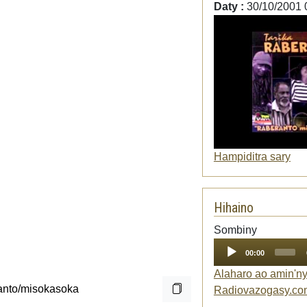
Daty :
30/10/2001 
Hampiditra sary
Hihaino
Audio
Sombiny
Player
00:00
Alaharo ao amin'n
Radiovazogasy.co