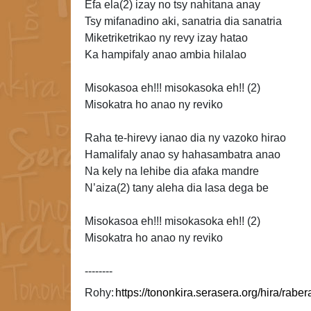
Efa ela(2)
izay
no tsy nahitana
anay
Tsy mifanadino aki, sanatria dia sanatria
Miketriketrikao ny revy izay hatao
Ka hampifaly anao ambia hilalao
Misokasoa eh!!! misokasoka eh!! (2)
Misokatra ho anao ny reviko
Raha te-hirevy ianao dia ny vazoko hirao
Hamalifaly anao sy hahasambatra anao
Na kely na lehibe dia afaka mandre
N’aiza(2) tany aleha dia lasa dega be
Misokasoa eh!!! misokasoka eh!! (2)
Misokatra ho anao ny reviko
--------
Rohy: