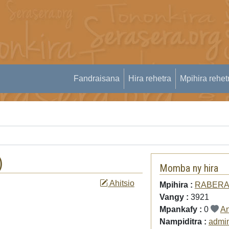
Fandraisana
Hira rehetra
Mpihira rehet
)
Momba ny hira
Ahitsio
Mpihira :
RABER
Vangy :
3921
Mpankafy :
0
An
Nampiditra :
admi