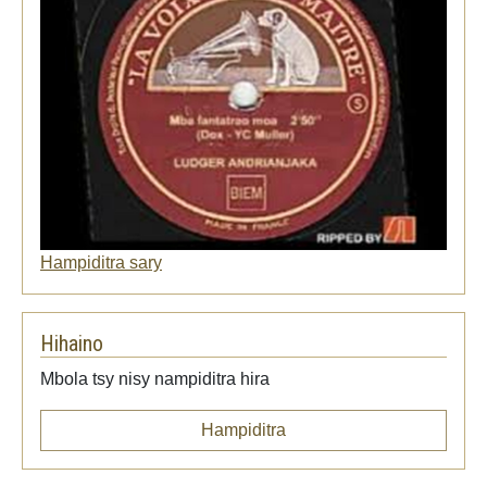
Hampiditra sary
Hihaino
Mbola tsy nisy nampiditra hira
Hampiditra