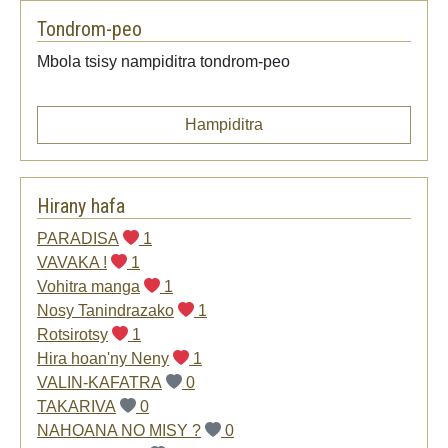
Tondrom-peo
Mbola tsisy nampiditra tondrom-peo
Hampiditra
Hirany hafa
PARADISA
1
VAVAKA !
1
Vohitra manga
1
Nosy Tanindrazako
1
Rotsirotsy
1
Hira hoan'ny Neny
1
VALIN-KAFATRA
0
TAKARIVA
0
NAHOANA NO MISY ?
0