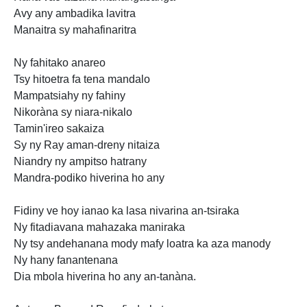
Avy any ambadika lavitra
Manaitra sy mahafinaritra
Ny fahitako anareo
Tsy hitoetra fa tena mandalo
Mampatsiahy ny fahiny
Nikoràna sy niara-nikalo
Tamin'ireo sakaiza
Sy ny Ray
aman-dreny nitaiza
Niandry ny ampitso hatrany
Mandra-podiko hiverina ho any
Fidiny ve hoy ianao ka lasa nivarina an-tsiraka
Ny fitadiavana mahazaka maniraka
Ny tsy andehanana mody mafy loatra ka aza manody
Ny hany fanantenana
Dia mbola
hiverina ho any an-tanàna.