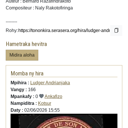
Auteur : Bernard Razafindrakoto
Compositeur : Naly Rakotofiringa
--------
Rohy:
Hametraka hevitra
Midira aloha
Momba ny hira
Mpihira :
Ludger Andrianjaka
Vangy :
166
Mpankafy :
0
Ankafizo
Nampiditra :
Kotsur
Daty :
02/06/2026 15:55