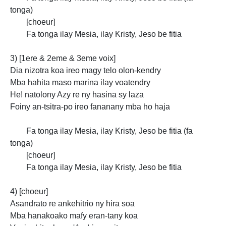
tonga)
[choeur]
Fa tonga ilay Mesia, ilay Kristy, Jeso be fitia
3) [1ere & 2eme & 3eme voix]
Dia nizotra koa ireo magy telo olon-kendry
Mba hahita maso marina ilay voatendry
He! natolony Azy
re ny hasina sy laza
Foiny an-tsitra-po ireo fananany mba ho haja
Fa tonga ilay Mesia, ilay Kristy,
Jeso be fitia (fa
tonga)
[choeur]
Fa tonga ilay Mesia, ilay Kristy, Jeso be fitia
4) [choeur]
Asandrato re ankehitrio ny hira soa
Mba hanakoako mafy eran-tany koa