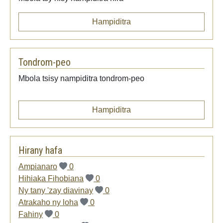
Hampiditra
Tondrom-peo
Mbola tsisy nampiditra tondrom-peo
Hampiditra
Hirany hafa
Ampianaro
0
Hihiaka Fihobiana
0
Ny tany 'zay diavinay
0
Atrakaho ny loha
0
Fahiny
0