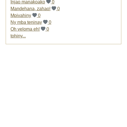
Injao manakoako
0
Mandehana, zahao!
0
Mpivahiny
0
Ny mba teninay
0
Oh veloma eh!
0
tohiny...