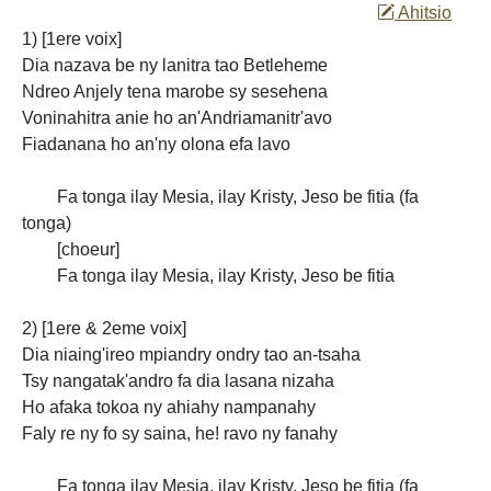
Ahitsio
1) [1ere voix]
Dia nazava be ny lanitra tao Betleheme
Ndreo Anjely tena marobe sy
sesehena
Voninahitra anie ho an'Andriamanitr'avo
Fiadanana ho an'ny olona efa lavo
Fa tonga ilay Mesia, ilay Kristy, Jeso be fitia (fa
tonga)
[choeur]
Fa tonga ilay Mesia, ilay Kristy, Jeso be fitia
2) [1ere & 2eme voix]
Dia niaing'ireo mpiandry ondry tao an-tsaha
Tsy nangatak'andro fa dia lasana nizaha
Ho afaka tokoa ny ahiahy nampanahy
Faly re ny
fo sy saina, he! ravo ny fanahy
Fa tonga ilay Mesia, ilay Kristy, Jeso be fitia (fa