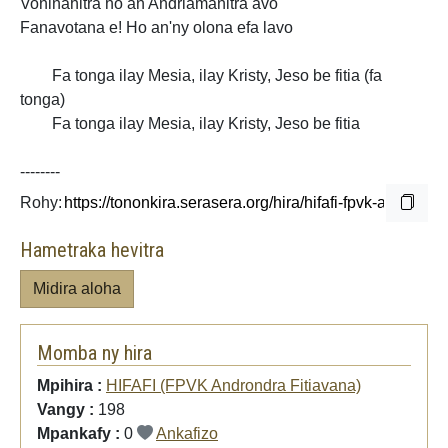
Voninahitra ho an'Andriamanitra avo
Fanavotana e! Ho an'ny olona efa lavo
Fa tonga ilay Mesia, ilay Kristy, Jeso be fitia (fa
tonga)
Fa tonga ilay Mesia, ilay Kristy, Jeso be fitia
--------
Rohy:
Hametraka hevitra
Midira aloha
Momba ny hira
Mpihira :
HIFAFI (FPVK Androndra Fitiavana)
Vangy :
198
Mpankafy :
0
Ankafizo