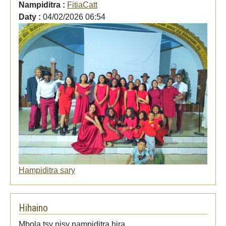
Nampiditra :
FitiaCatt
Daty :
04/02/2026 06:54
Hampiditra sary
Hihaino
Mbola tsy nisy nampiditra hira