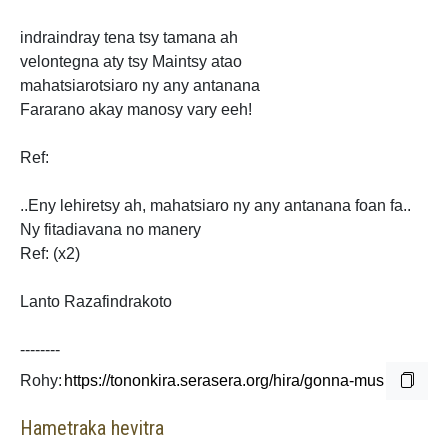
indraindray tena tsy tamana ah
velontegna aty tsy Maintsy atao
mahatsiarotsiaro
ny any antanana
Fararano akay manosy vary eeh!
Ref:
..Eny lehiretsy ah, mahatsiaro ny any antanana foan fa..
Ny fitadiavana no manery
Ref: (x2)
Lanto Razafindrakoto
--------
Rohy:
Hametraka hevitra