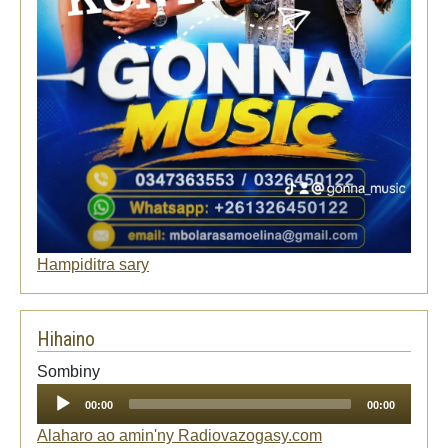
Hampiditra sary
Hihaino
Audio
Sombiny
Player
00:00
00:00
Alaharo ao amin'ny Radiovazogasy.com