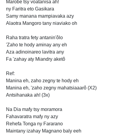
Marobe tsy voatanisa ah!
ny Faritra eto Gasikara
Samy
manana mampiavaka azy
Alaotra Mangoro tany niaviako oh
Raha tratra fety antanin'ôlo
'Zaho te hody aminay any eh
Aza adinoinareo lavitra any
Fa 'zahay aty Miandry aketô
Ref:
Manina eh, zaho zegny te hody eh
Manina
eh, 'zaho zegny mahatsiaaarô (X2)
Antsihanaka ah! (3x)
Na Dia mafy tsy moramora
Fahavaratra mafy ny azy
Rehefa Tonga ny Fararano
Maintany izahay
Magnano baly eeh