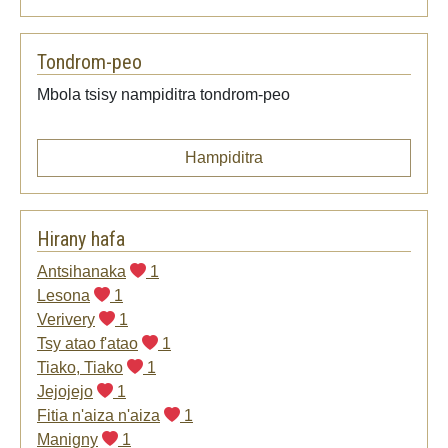
Tondrom-peo
Mbola tsisy nampiditra tondrom-peo
Hampiditra
Hirany hafa
Antsihanaka
1
Lesona
1
Verivery
1
Tsy atao f'atao
1
Tiako, Tiako
1
Jejojejo
1
Fitia n'aiza n'aiza
1
Manigny
1