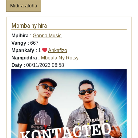
Midira aloha
Momba ny hira
Mpihira :
Gonna Music
Vangy :
667
Mpankafy :
1
Ankafizo
Nampiditra :
Mboula Ny Rotsy
Daty :
08/11/2023 06:58