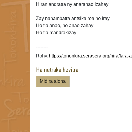
Hiran’andratra ny anaranao Izahay
Zay nanambatra antsika roa ho iray
Ho tia anao, ho anao zahay
Ho tia mandrakizay
--------
Rohy:
Hametraka hevitra
Midira aloha