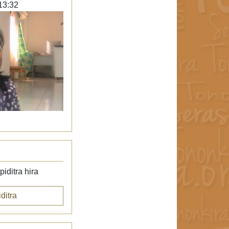
13:32
iditra hira
ditra