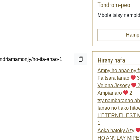
Tondrom-peo
Mbola tsisy nampid
Hampi
Hirany hafa
Ampy ho anao ny 
Fa tsara Ianao
3
Velona Jesosy
Ampianaro
2
tsy nambaranao ah
Ianao no tiako hito
L'ETERNEL EST
1
Aoka hatoky Azy
HO AN\'ILAY MIP