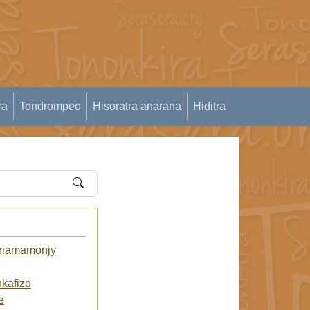
ra
Tondrompeo
Hisoratra anarana
Hiditra
riamamonjy
kafizo
e