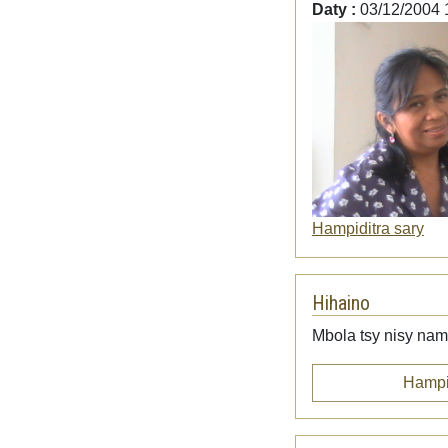
Daty :
03/12/2004 
Hampiditra sary
Hihaino
Mbola tsy nisy namp
Hampi