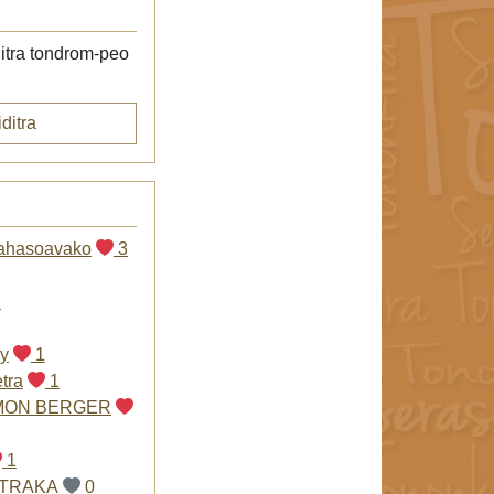
itra tondrom-peo
ditra
fahasoavako
3
2
y
1
etra
1
 MON BERGER
1
ETRAKA
0