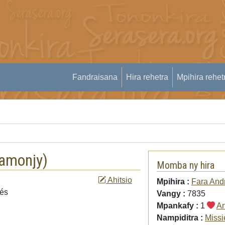
Fandraisana
Hira rehetra
Mpihira rehet
mamonjy
)
Momba ny hira
Ahitsio
Mpihira :
Fara And
iés
Vangy :
7835
Mpankafy :
1
An
Nampiditra :
Missi