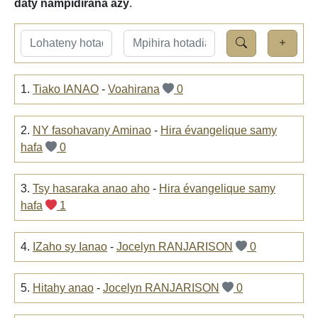
daty nampidirana azy
.
1.
Tiako IANAO
-
Voahirana
0
2.
NY fasohavany Aminao
-
Hira évangelique samy
hafa
0
3.
Tsy hasaraka anao aho
-
Hira évangelique samy
hafa
1
4.
IZaho sy Ianao
-
Jocelyn RANJARISON
0
5.
Hitahy anao
-
Jocelyn RANJARISON
0