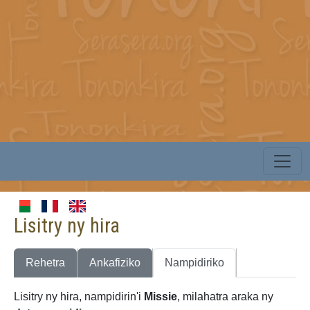
Lisitry ny hira
Rehetra
Ankafiziko
Nampidiriko
Lisitry ny hira, nampidirin'i
Missie
, milahatra araka ny