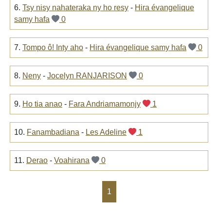
6.
Tsy nisy nahateraka ny ho resy
-
Hira évangelique
samy hafa
0
7.
Tompo ô! Inty aho
-
Hira évangelique samy hafa
0
8.
Neny
-
Jocelyn RANJARISON
0
9.
Ho tia anao
-
Fara Andriamamonjy
1
10.
Fanambadiana
-
Les Adeline
1
11.
Derao
-
Voahirana
0
1