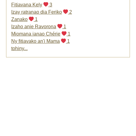
Fitiavana Kely
3
Izay ratranao dia Feriko
2
Zanako
1
Izaho anie Ravorona
1
Miomana ianao Chérie
1
Ny fitiavako an'i Mama
1
tohiny...