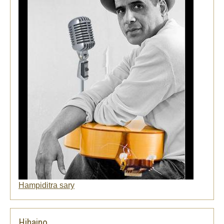
Hampiditra sary
Hihaino