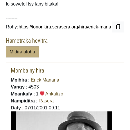
Io soweto!
tsy lany bitaka!
--------
Rohy:
Hametraka hevitra
Midira aloha
Momba ny hira
Mpihira :
Erick Manana
Vangy :
4503
Mpankafy :
1
Ankafizo
Nampiditra :
Rasera
Daty :
07/11/2001 09:11