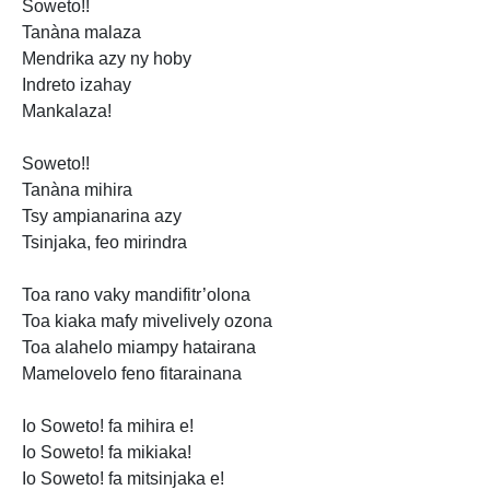
Soweto!!
Tanàna
malaza
Mendrika azy ny hoby
Indreto
izahay
Mankalaza!
Soweto!!
Tanàna mihira
Tsy ampianarina azy
Tsinjaka, feo mirindra
Toa rano vaky mandifitr’olona
Toa kiaka mafy mivelively ozona
Toa alahelo miampy hatairana
Mamelovelo feno
fitarainana
Io Soweto! fa mihira e!
Io Soweto! fa mikiaka!
Io Soweto! fa mitsinjaka e!