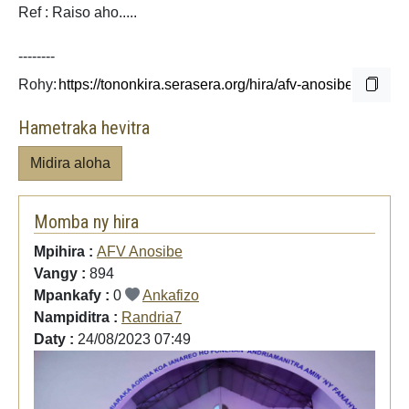
Ref : Raiso aho.....
--------
Rohy:
Hametraka hevitra
Midira aloha
Momba ny hira
Mpihira :
AFV Anosibe
Vangy :
894
Mpankafy :
0
Ankafizo
Nampiditra :
Randria7
Daty :
24/08/2023 07:49