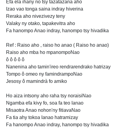
Efa ela ihany no tsy tazatazana aho
Izao vao tonga saina indray hiverina
Reraka aho nivezivezy teny
Valaky ny otako, tapakevitra aho
Fa hanompo
Anao indray, hanompo tsy hivadika
Ref
: Raiso aho , raiso ho anao ( Raiso ho anao)
Raiso aho mba ho mpanompoNao
ô ô ô ô ô
Nanenina aho tamin'ireo rendrarendrako hatrizay
Tompo ô omeo ny famindrampoNao
Jesosy ô mamindrà fo amiko
Ho
aiza intsony aho raha tsy noraisiNao
Ngamba efa kivy fo, soa fa teo Ianao
Misaotra Anao nohon'ny fitiavaNao
Fa tia ahy tokoa Ianao hatramizay
Fa hanompo Anao
indray, hanompo tsy hivadika