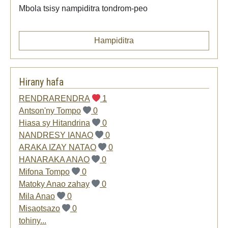
Mbola tsisy nampiditra tondrom-peo
Hampiditra
Hirany hafa
RENDRARENDRA
1
Antson'ny Tompo
0
Hiasa sy Hitandrina
0
NANDRESY IANAO
0
ARAKA IZAY NATAO
0
HANARAKA ANAO
0
Mifona Tompo
0
Matoky Anao zahay
0
Mila Anao
0
Misaotsazo
0
tohiny...