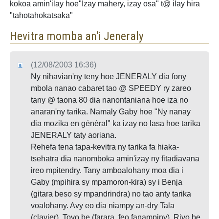
kokoa amin'ilay hoe"Izay mahery, izay osa" t@ ilay hira
"tahotahokatsaka"
Hevitra momba an'i Jeneraly
(12/08/2003 16:36)
Ny nihavian'ny teny hoe JENERALY dia fony
mbola nanao cabaret tao @ SPEEDY ry zareo
tany @ taona 80 dia nanontaniana hoe iza no
anaran'ny tarika. Namaly Gaby hoe "Ny nanay
dia mozika en général" ka izay no lasa hoe tarika
JENERALY taty aoriana.
Rehefa tena tapa-kevitra ny tarika fa hiaka-
tsehatra dia nanomboka amin'izay ny fitadiavana
ireo mpitendry. Tany amboalohany moa dia i
Gaby (mpihira sy mpamoron-kira) sy i Benja
(gitara beso sy mpandrindra) no tao anty tarika
voalohany. Avy eo dia niampy an-dry Tala
(clavier), Tovo be (farara, feo fanampiny), Rivo be