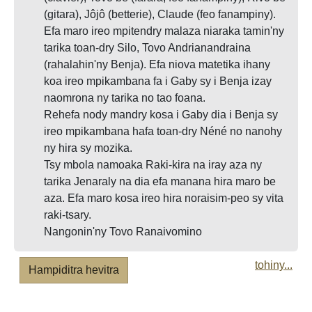
(gitara), Jôjô (betterie), Claude (feo fanampiny).
Efa maro ireo mpitendry malaza niaraka tamin'ny
tarika toan-dry Silo, Tovo Andrianandraina
(rahalahin'ny Benja). Efa niova matetika ihany
koa ireo mpikambana fa i Gaby sy i Benja izay
naomrona ny tarika no tao foana.
Rehefa nody mandry kosa i Gaby dia i Benja sy
ireo mpikambana hafa toan-dry Néné no nanohy
ny hira sy mozika.
Tsy mbola namoaka Raki-kira na iray aza ny
tarika Jenaraly na dia efa manana hira maro be
aza. Efa maro kosa ireo hira noraisim-peo sy vita
raki-tsary.
Nangonin'ny Tovo Ranaivomino
tohiny...
Hampiditra hevitra