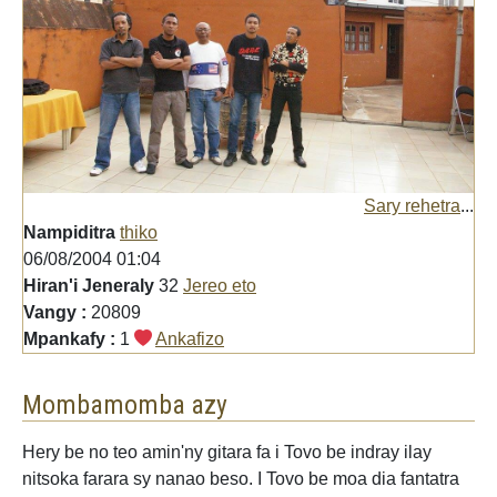
Sary rehetra
...
Nampiditra
thiko
06/08/2004 01:04
Hiran'i Jeneraly
32
Jereo eto
Vangy :
20809
Mpankafy :
1
Ankafizo
Mombamomba azy
Hery be no teo amin'ny gitara fa i Tovo be indray ilay
nitsoka farara sy nanao beso. I Tovo be moa dia fantatra