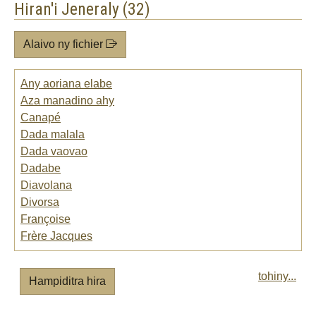
Hiran'i Jeneraly (32)
Alaivo ny fichier
Any aoriana elabe
Aza manadino ahy
Canapé
Dada malala
Dada vaovao
Dadabe
Diavolana
Divorsa
Françoise
Frère Jacques
tohiny...
Hampiditra hira