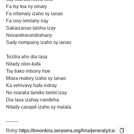
Fa tsy toa ny omaly
Fa nifamaly izaho sy ianao
Fa nisy lehilahy iray
Sakaizanao taloha izay
Novandravandrahany
Sady nompainy izaho sy ianao
Tezitra aho dia lasa
Nitady olon-kafa
Tsy tiako intsony hoe
Miara-matory izaho sy ianao
Ka vehivavy hafa indray
No niaraka tamiko tamin'izay
Dia lasa izahay nandeha
Nitady canapé izaho sy malala
--------
Rohy: