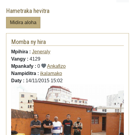
Hametraka hevitra
Midira aloha
Momba ny hira
Mpihira :
Jeneraly
Vangy :
4129
Mpankafy :
0
Ankafizo
Nampiditra :
ikalamako
Daty :
14/11/2015 15:02