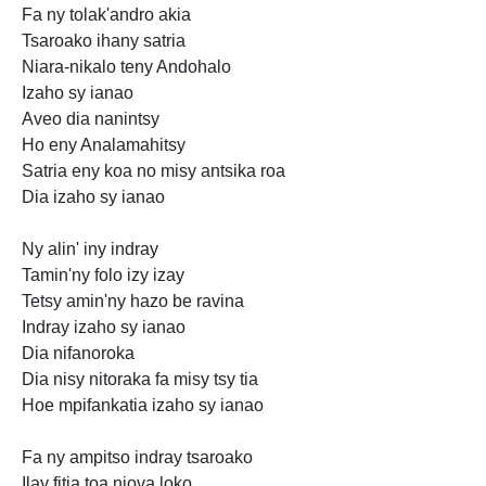
Fa ny tolak'andro akia
Tsaroako ihany satria
Niara-nikalo teny Andohalo
Izaho sy ianao
Aveo dia nanintsy
Ho eny Analamahitsy
Satria eny koa no misy antsika roa
Dia izaho sy ianao
Ny alin' iny indray
Tamin'ny folo izy izay
Tetsy amin'ny hazo be ravina
Indray izaho sy ianao
Dia nifanoroka
Dia nisy nitoraka fa misy tsy tia
Hoe mpifankatia izaho sy ianao
Fa ny ampitso indray tsaroako
Ilay fitia toa niova loko