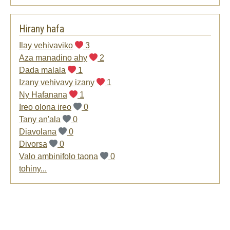
Hirany hafa
Ilay vehivaviko
3
Aza manadino ahy
2
Dada malala
1
Izany vehivavy izany
1
Ny Hafanana
1
Ireo olona ireo
0
Tany an'ala
0
Diavolana
0
Divorsa
0
Valo ambinifolo taona
0
tohiny...