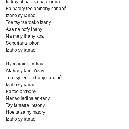
Indray alina asa na marina
Fa
natory teo ambony canapé
Izaho sy ianao
Toa tsy tsaroako izany
Asa na nofy ihany
Na mety ihany koa
Sondriana tokoa
Izaho sy ianao
Ny maraina indray
Alahady
tamin'izay
Toa tsy teo ambony canapé
Izaho sy ianao
Fa teo ambany
Nanao ladina an-tany
Tsy fantatra intsony
Hoe taiza
ny natory
Izaho sy ianao