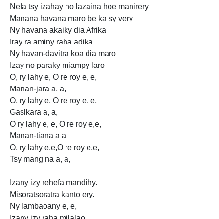
Nefa tsy izahay no lazaina hoe manirery
Manana havana maro be ka sy very
Ny havana akaiky dia Afrika
Iray ra aminy raha adika
Ny havan-davitra koa dia maro
Izay no paraky miampy laro
O, ry lahy e, O re roy e, e,
Manan-jara a, a,
O, ry lahy e, O re roy e, e,
Gasikara a, a,
O ry lahy e, e, O re roy e,e,
Manan-tiana a a
O, ry lahy e,e,O re roy e,e,
Tsy mangina a, a,
Izany izy rehefa mandihy.
Misoratsoratra kanto ery.
Ny lambaoany e, e,
Izany izy raha milalao.