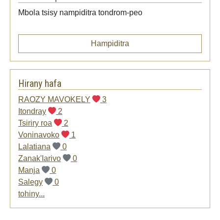
Mbola tsisy nampiditra tondrom-peo
Hampiditra
Hirany hafa
RAOZY MAVOKELY
3
Itondray
2
Tsiriry roa
2
Voninavoko
1
Lalatiana
0
Zanak'Iarivo
0
Manja
0
Salegy
0
tohiny...