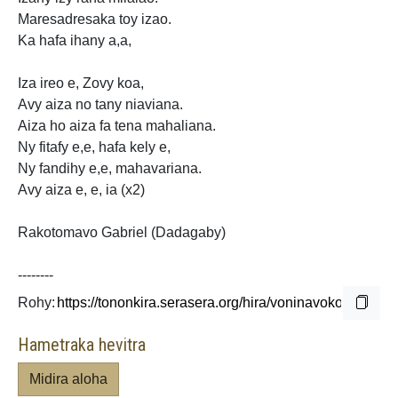
Maresadresaka toy izao.
Ka hafa ihany a,a,
Iza ireo e, Zovy koa,
Avy aiza no tany niaviana.
Aiza ho aiza fa tena mahaliana.
Ny fitafy e,e, hafa kely e,
Ny fandihy e,e,
mahavariana.
Avy aiza e, e, ia (x2)
Rakotomavo Gabriel (Dadagaby)
--------
Rohy:
Hametraka hevitra
Midira aloha