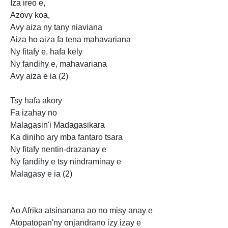
Iza ireo e,
Azovy koa,
Avy aiza ny tany niaviana
Aiza ho aiza fa tena mahavariana
Ny fitafy e, hafa kely
Ny fandihy e, mahavariana
Avy aiza e ia (2)
Tsy hafa
akory
Fa izahay no
Malagasin'i Madagasikara
Ka diniho ary mba fantaro tsara
Ny fitafy nentin-drazanay e
Ny fandihy e
tsy nindraminay e
Malagasy e ia (2)
Ao Afrika atsinanana ao no misy anay e
Atopatopan'ny onjandrano izy izay e