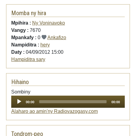
Momba ny hira
Mpihira :
Ny Voninavoko
Vangy :
7670
Mpankafy :
0
Ankafizo
Nampiditra :
hery
Daty :
04/09/2012 15:00
Hampiditra sary
Hihaino
Audio
Sombiny
Player
00:00
00:00
Alaharo ao amin'ny Radiovazogasy.com
Tondrom-peo