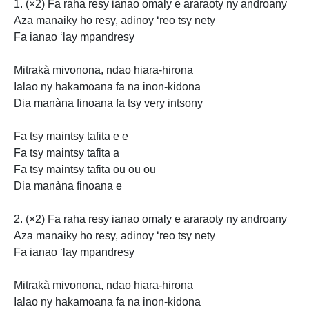
1. (×2) Fa raha resy ianao omaly e
araraoty ny androany
Aza manaiky ho resy, adinoy ‘reo tsy nety
Fa ianao ‘lay mpandresy
Mitrakà mivonona, ndao hiara-hirona
Ialao ny hakamoana fa na inon-kidona
Dia manàna finoana fa tsy very intsony
Fa tsy maintsy tafita e e
Fa tsy maintsy tafita a
Fa tsy maintsy tafita ou ou ou
Dia manàna finoana e
2. (×2) Fa raha resy ianao omaly e araraoty ny androany
Aza manaiky ho resy, adinoy ‘reo tsy nety
Fa ianao ‘lay
mpandresy
Mitrakà mivonona, ndao hiara-hirona
Ialao ny hakamoana fa na inon-kidona