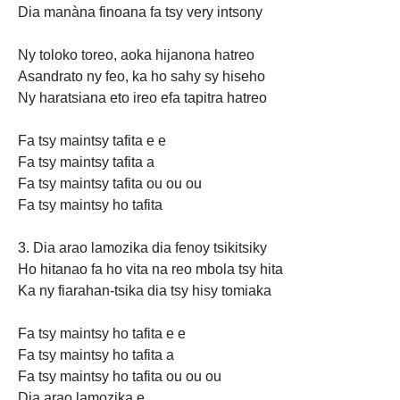
Dia manàna finoana fa tsy very intsony
Ny toloko toreo, aoka hijanona hatreo
Asandrato ny feo, ka ho sahy sy hiseho
Ny haratsiana eto ireo efa tapitra hatreo
Fa tsy
maintsy tafita e e
Fa tsy maintsy
tafita a
Fa tsy maintsy tafita ou ou ou
Fa tsy maintsy ho tafita
3. Dia arao lamozika dia fenoy tsikitsiky
Ho hitanao fa ho vita na reo mbola tsy hita
Ka ny fiarahan-tsika dia tsy hisy tomiaka
Fa tsy maintsy ho tafita e e
Fa tsy maintsy ho tafita a
Fa tsy maintsy ho tafita ou ou ou
Dia arao lamozika e