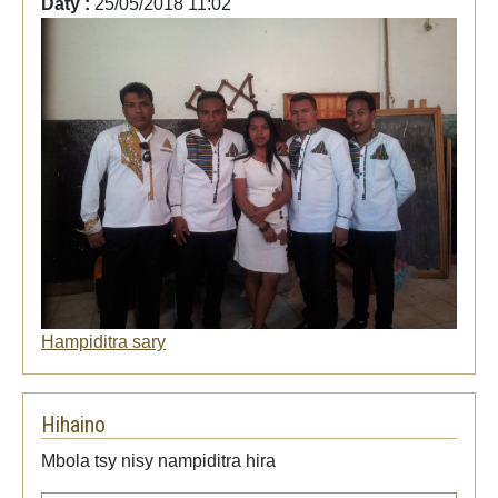
Daty :
25/05/2018 11:02
Hampiditra sary
Hihaino
Mbola tsy nisy nampiditra hira