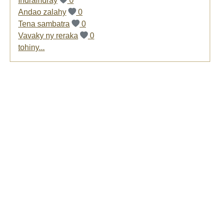
Indraindray
0
Andao zalahy
0
Tena sambatra
0
Vavaky ny reraka
0
tohiny...