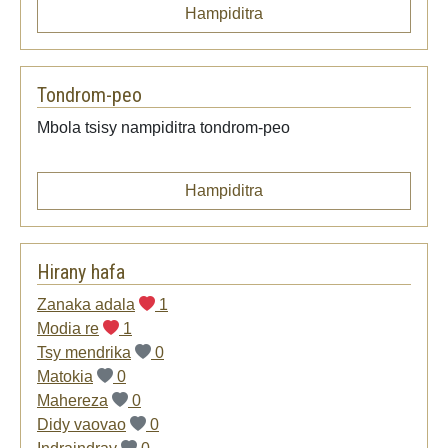
Hampiditra
Tondrom-peo
Mbola tsisy nampiditra tondrom-peo
Hampiditra
Hirany hafa
Zanaka adala
1
Modia re
1
Tsy mendrika
0
Matokia
0
Mahereza
0
Didy vaovao
0