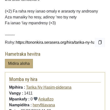
(×2) Fa raha resy ianao omaly e araraoty ny androany
Aza manaiky ho resy, adinoy ‘reo tsy nety
Fa ianao ‘lay mpandresy (×3)
--------
Rohy:
Hametraka hevitra
Midira aloha
Momba ny hira
Mpihira :
Tarika Ny Hasim-piderana
Vangy :
1411
Mpankafy :
0
Ankafizo
Nampiditra :
heryfitiavana