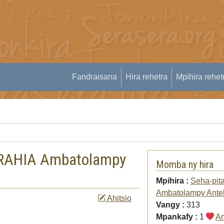
Fandraisana
Hira rehetra
Mpihira rehet
IZRAHIA Ambatolampy
Momba ny hira
Mpihira :
Seha-pit
Ambatolampy Anteh
Ahitsio
Vangy :
313
Mpankafy :
1
An