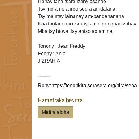
Hahavitana tsara izany asanao
Tsy mora nefa ireo sedra an-dalana
Tsy maintsy iainanay am-pandehanana
Koa
tantanonao zahay, ampiorenonao zahay
Mba tsy hiova ilay antso ao amina
Tonony : Jean Freddy
Feony : Anja
JIZRAHIA
--------
Rohy:
Hametraka hevitra
Midira aloha