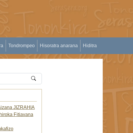
ra
Tondrompeo
Hisoratra anarana
Hiditra
aizana JIZRAHIA
iroka Fitiavana
kafizo