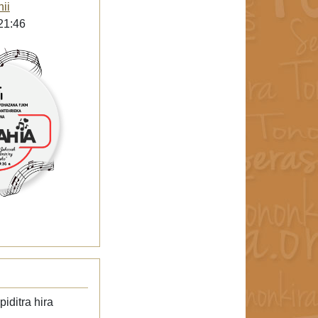
hii
21:46
iditra hira