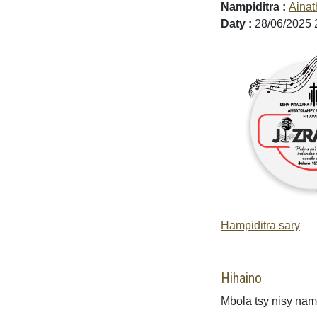
Nampiditra :
Ainat
Daty :
28/06/2025 
Hampiditra sary
Hihaino
Mbola tsy nisy namp