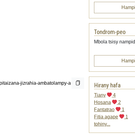
Hampi
Tondrom-peo
Mbola tsisy nampid
Hampi
Hirany hafa
Tiany
4
Hosana
2
Fantatrao
1
Fitia agape
1
tohiny...