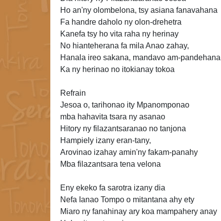
Ho an'ny olombelona, tsy asiana fanavahana
Fa
handre daholo ny olon-drehetra
Kanefa tsy ho vita raha ny herinay
No hianteherana fa mila Anao zahay,
Hanala
ireo sakana, mandavo am-pandehana
Ka ny herinao no itokianay tokoa
Refrain
Jesoa o, tarihonao ity Mpanomponao
mba hahavita tsara ny asanao
Hitory ny filazantsaranao no tanjona
Hampiely izany eran-tany,
Arovinao izahay amin'ny fakam-panahy
Mba filazantsara tena velona
Eny ekeko fa sarotra izany
dia
Nefa Ianao Tompo o mitantana ahy ety
Miaro ny fanahinay ary koa mampahery anay