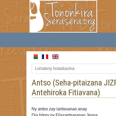
Antso (
Seha-pitaizana J
Antehiroka Fitiavana
)
Ny antso zay iantsoanao anay
Dia hitory ny Filazantsaranao Jesoa