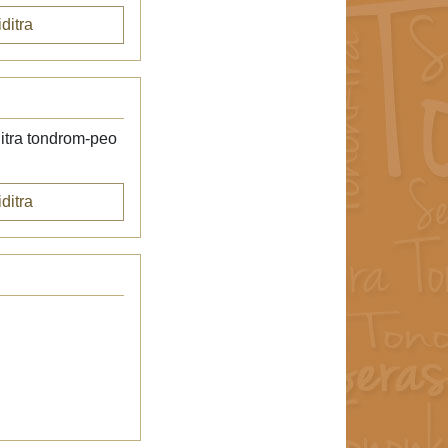
ditra
itra tondrom-peo
ditra