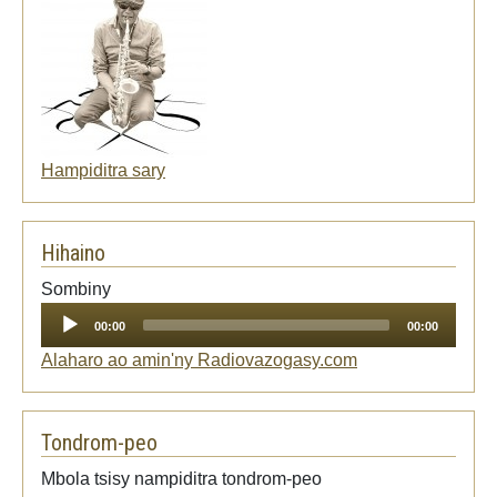
Hampiditra sary
Hihaino
Audio
Sombiny
Player
00:00
00:00
Alaharo ao amin'ny Radiovazogasy.com
Tondrom-peo
Mbola tsisy nampiditra tondrom-peo