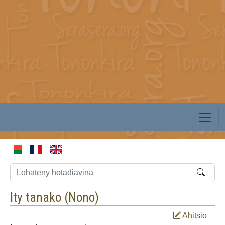
Ity tanako (
Nono
)
Ahitsio