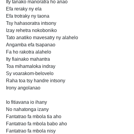
Ity tanako manoratra ho anao
Efa reraky ny ela
Efa trotraky
ny taona
Tsy hahasoratra intsony
Izay rehetra nokoboniko
Tato anatiko mavesatry ny alahelo
Angamba efa tsapanao
Fa ho rakotra alahelo
Ity fiainako mahantra
Toa mihamaloka indray
Sy voarakom-belovelo
Raha toa tsy handre intsony
Irony
angolanao
Io fitiavana
io ihany
No nahatonga
izany
Fantatrao fa mbola tia aho
Fantatrao fa mbola babo aho
Fantatrao fa mbola nisy