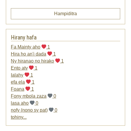
Hampiditra
Hirany hafa
Fa Mainty aho
1
Hira ho an'i dada
1
Ny hiranao no hirako
1
Ento aty
1
Ialahy
1
efa ela
1
Foana
1
Fony mbola zaza
0
lasa aho
0
nofy (nono sy pat)
0
tohiny...