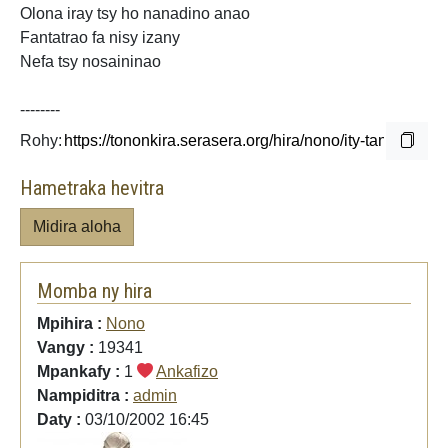
Olona iray tsy ho nanadino anao
Fantatrao fa nisy izany
Nefa tsy nosaininao
--------
Rohy:
Hametraka hevitra
Midira aloha
Momba ny hira
Mpihira :
Nono
Vangy :
19341
Mpankafy :
1
Ankafizo
Nampiditra :
admin
Daty :
03/10/2002 16:45