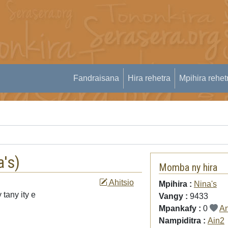
Fandraisana
Hira rehetra
Mpihira rehet
a's
)
Momba ny hira
Ahitsio
Mpihira :
Nina's
tany ity e
Vangy :
9433
Mpankafy :
0
An
Nampiditra :
Ain2