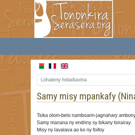
Samy misy mpankafy (
Nin
Tsika
olom-belo namboarin-jagnahary ambony 
Samy manana ny endriny sy bikany tsirairay
Misy ny lavalava ao ko ny foifoy