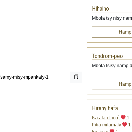
Hihaino
Mbola tsy nisy namp
Hampi
Tondrom-peo
Mbola tsisy nampid
Hampi
Hirany hafa
Ka atao forcé
1
Fitia mifamaly
1
Iro tiako
1