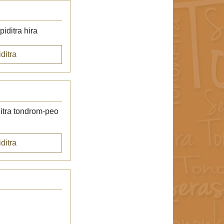
iditra hira
ditra
itra tondrom-peo
ditra