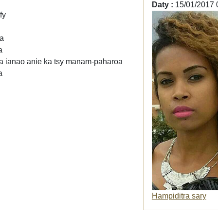
Daty :
15/01/2017 
fy
ra
a
,fa ianao anie ka tsy manam-paharoa
a
Hampiditra sary