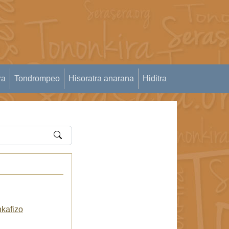
ra
Tondrompeo
Hisoratra anarana
Hiditra
kafizo