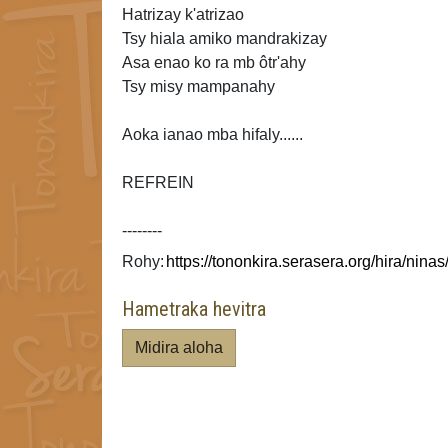
Hatrizay k'atrizao
Tsy hiala amiko mandrakizay
Asa
enao ko ra mb ôtr'ahy
Tsy misy mampanahy
Aoka ianao mba hifaly......
REFREIN
--------
Rohy:
Hametraka hevitra
Midira aloha