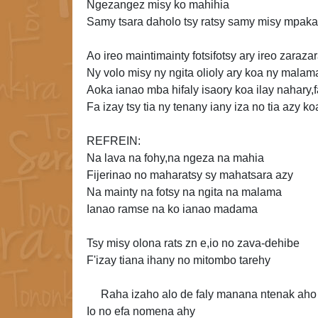
Ngezangez misy ko mahihia
Samy tsara daholo tsy ratsy samy misy mpaka
Ao ireo maintimainty fotsifotsy ary ireo zaraza
Ny volo misy ny ngita olioly ary koa ny malam
Aoka ianao mba hifaly
isaory koa ilay nahary
Fa izay tsy tia ny tenany iany iza no tia azy ko
REFREIN:
Na lava na fohy,na ngeza na mahia
Fijerinao no maharatsy sy mahatsara azy
Na mainty na fotsy na ngita na malama
Ianao ramse na ko ianao madama
Tsy misy olona rats zn e,io no zava-dehibe
F'izay tiana ihany no mitombo tarehy
Raha izaho alo de faly manana ntenak aho
Io no
efa nomena ahy