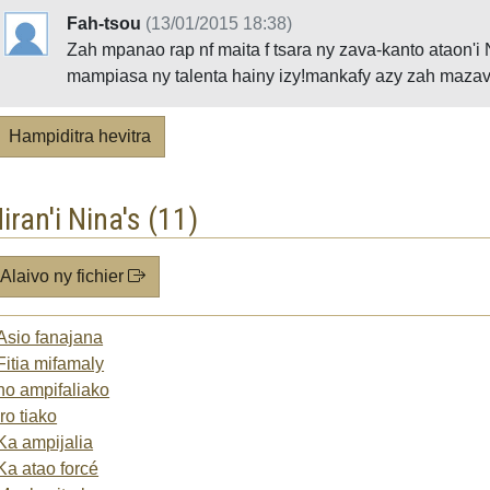
Fah-tsou
(13/01/2015 18:38)
Zah mpanao rap nf maita f tsara ny zava-kanto ataon'i
mampiasa ny talenta hainy izy!mankafy azy zah mazava
Hampiditra hevitra
iran'i Nina's (11)
Alaivo ny fichier
Asio fanajana
Fitia mifamaly
ho ampifaliako
Iro tiako
Ka ampijalia
Ka atao forcé