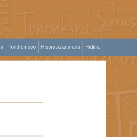
ra
Tondrompeo
Hisoratra anarana
Hiditra