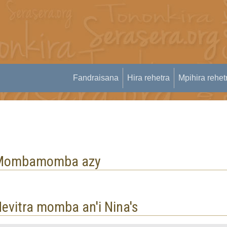
Fandraisana
Hira rehetra
Mpihira rehet
Mombamomba azy
evitra momba an'i Nina's