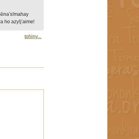
 Nina's!mahay
 ho azy!j'aime!
tohiny...