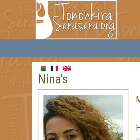
Nina's
.
H