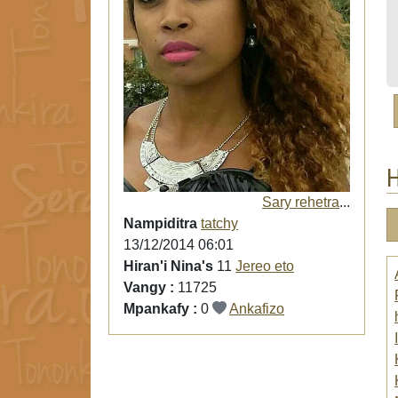
H
Sary rehetra
...
Nampiditra
tatchy
13/12/2014 06:01
Hiran'i Nina's
11
Jereo eto
Vangy :
11725
Mpankafy :
0
Ankafizo