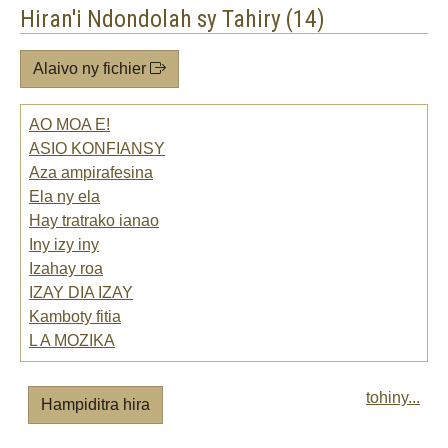
Hiran'i Ndondolah sy Tahiry (14)
Alaivo ny fichier
AO MOA E!
ASIO KONFIANSY
Aza ampirafesina
Ela ny ela
Hay tratrako ianao
Iny izy iny
Izahay roa
IZAY DIA IZAY
Kamboty fitia
L A MOZIKA
tohiny...
Hampiditra hira