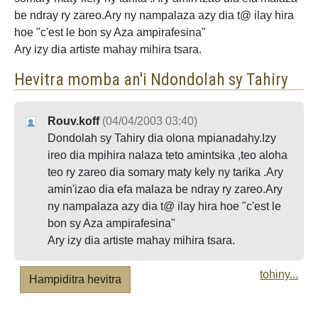
be ndray ry zareo.Ary ny nampalaza azy dia t@ ilay hira
hoe "c'est le bon sy Aza ampirafesina"
Ary izy dia artiste mahay mihira tsara.
Hevitra momba an'i Ndondolah sy Tahiry
Rouv.koff
(04/04/2003 03:40)
Dondolah sy Tahiry dia olona mpianadahy.Izy
ireo dia mpihira nalaza teto amintsika ,teo aloha
teo ry zareo dia somary maty kely ny tarika .Ary
amin'izao dia efa malaza be ndray ry zareo.Ary
ny nampalaza azy dia t@ ilay hira hoe "c'est le
bon sy Aza ampirafesina"
Ary izy dia artiste mahay mihira tsara.
tohiny...
Hampiditra hevitra