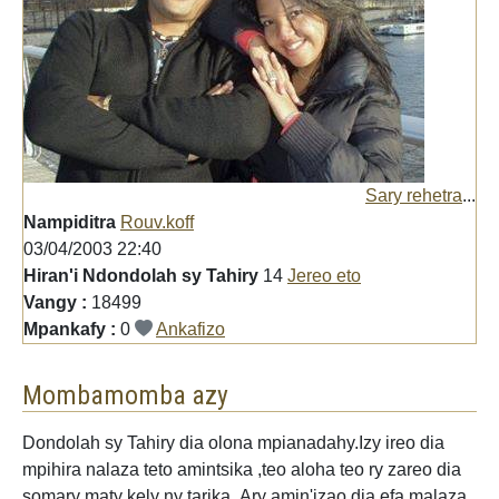
Sary rehetra
...
Nampiditra
Rouv.koff
03/04/2003 22:40
Hiran'i Ndondolah sy Tahiry
14
Jereo eto
Vangy :
18499
Mpankafy :
0
Ankafizo
Mombamomba azy
Dondolah sy Tahiry dia olona mpianadahy.Izy ireo dia
mpihira nalaza teto amintsika ,teo aloha teo ry zareo dia
somary maty kely ny tarika .Ary amin'izao dia efa malaza