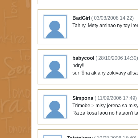
BadGirl
( 03/03/2008 14:22)
Tahiry, Mety aminao ny toy ir
babycool
( 28/10/2006 14:30)
ndry!!!
sur fôna akia ry zokivavy a!!sa
Simpona
( 11/09/2006 17:49)
Trimobe > misy jerena sa misy 
Ra za kosa laou no hataon'i t