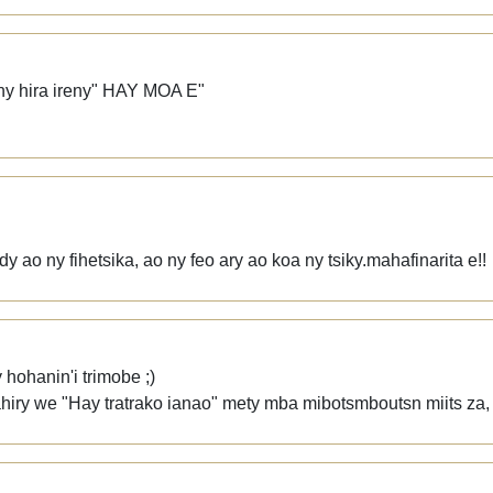
eny hira ireny" HAY MOA E"
dy ao ny fihetsika, ao ny feo ary ao koa ny tsiky.mahafinarita e!!
hohanin'i trimobe ;)
ahiry we "Hay tratrako ianao" mety mba mibotsmboutsn miits za, 