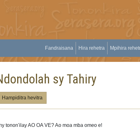
Fandraisana
Hira rehetra
Mpihira rehet
Ndondolah sy Tahiry
Hampiditra hevitra
ny tonon'ilay AO OA VE? Ao moa mba omeo e!