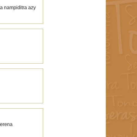
ha nampiditra azy
jerena