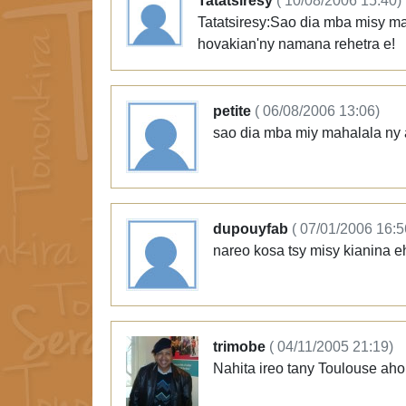
Tatatsiresy
( 10/08/2006 15:40)
Tatatsiresy:Sao dia mba misy ma
hovakian'ny namana rehetra e!
petite
( 06/08/2006 13:06)
sao dia mba miy mahalala ny a
dupouyfab
( 07/01/2006 16:5
nareo kosa tsy misy kianina e
trimobe
( 04/11/2005 21:19)
Nahita ireo tany Toulouse ah