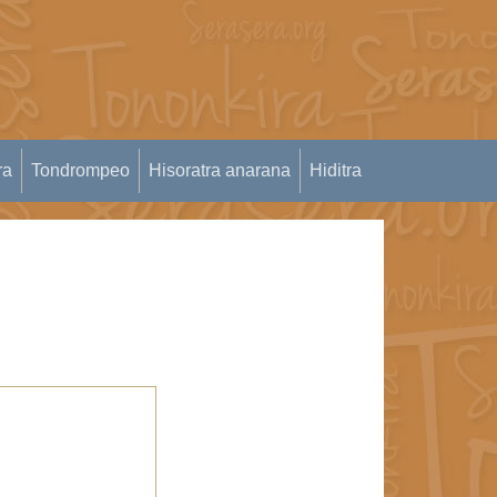
ra
Tondrompeo
Hisoratra anarana
Hiditra