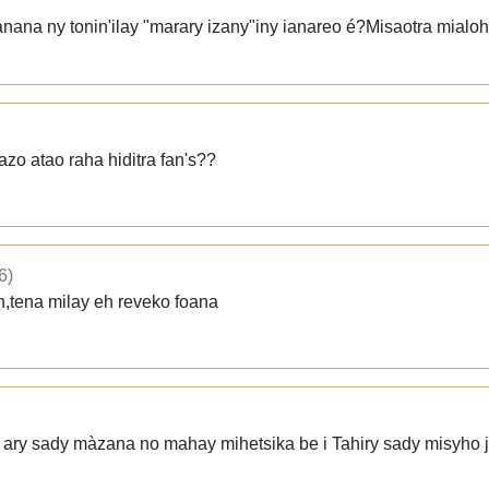
nana ny tonin'ilay "marary izany"iny ianareo é?Misaotra mialo
zo atao raha hiditra fan's??
6)
h,tena milay eh reveko foana
o ary sady màzana no mahay mihetsika be i Tahiry sady misyho 