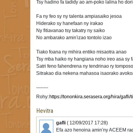
Tsy hadino fa tadidy ao am-poko lalina ho dor
Fa ny feo sy ny talenta ampiasaiko jesoa
Hiderako sy hanefaan ny irakao
Ny fitiavanao tsy takatry ny saiko
No ambarako amin'izao tontolo
izao
Tiako foana ny mihira entiko misaotra anao
Tsy mba haiko ny hangiana noho ireo asa sy
Satri feno fahendrena ny tendrinao ry tompos
Sitrakao dia nekena mahasoa isaorako avoko
--------
Rohy:
Hevitra
gafli
( 12/09/2017 17:28)
Efa azo henoina amin'ny ACEEM ra