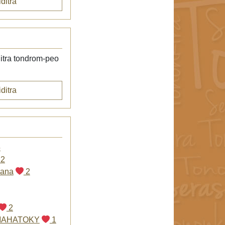
ditra
itra tondrom-peo
ditra
5
2
oana
2
2
MAHATOKY
1