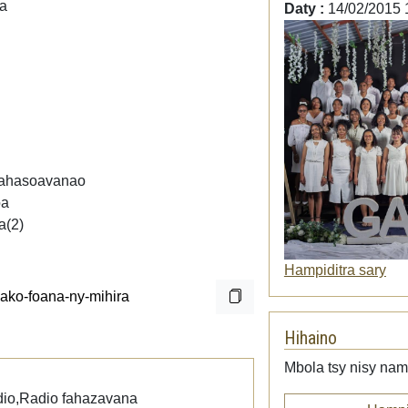
ia
Daty :
14/02/2015 
 fahasoavanao
oa
a(2)
Hampiditra sary
Hihaino
Mbola tsy nisy namp
dio,Radio fahazavana