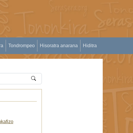
ra
Tondrompeo
Hisoratra anarana
Hiditra
kafizo