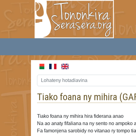
Tiako foana ny mihira (
GA
Tiako foana ny mihira hira fiderana anao
Na ao anaty fifaliana
na ny sento no ampoko 
Fa famonjena sarobidy no vitanao ry tompo
ti