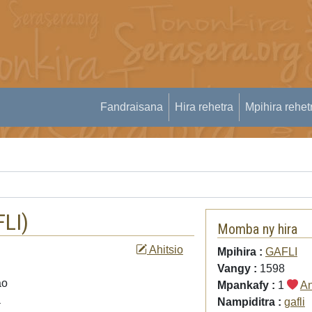
Fandraisana
Hira rehetra
Mpihira rehet
FLI
)
Momba ny hira
Ahitsio
Mpihira :
GAFLI
Vangy :
1598
ao
Mpankafy :
1
An
a
Nampiditra :
gafli