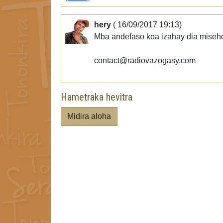
hery
( 16/09/2017 19:13)
Mba andefaso koa izahay dia miseho e
contact@radiovazogasy.com
Hametraka hevitra
Midira aloha