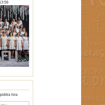
13:56
iditra hira