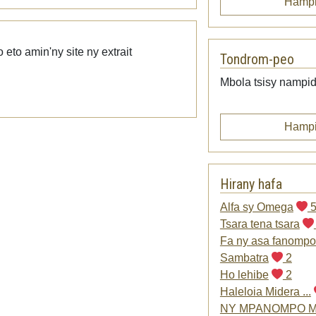
Hampi
to amin'ny site ny extrait
Tondrom-peo
Mbola tsisy nampid
Hampi
Hirany hafa
Alfa sy Omega
Tsara tena tsara
Fa ny asa fanomp
Sambatra
2
Ho lehibe
2
Haleloia Midera ...
NY MPANOMPO 