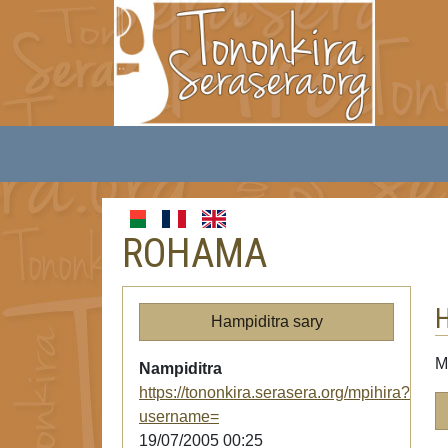
ROHAMA
H
Hampiditra sary
M
Nampiditra
https://tononkira.serasera.org/mpihira?
username=
19/07/2005 00:25