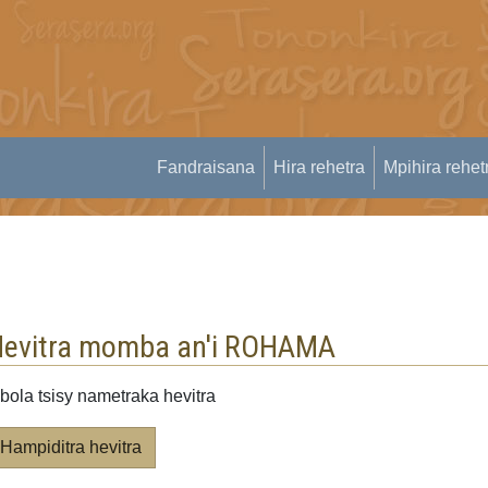
Fandraisana
Hira rehetra
Mpihira rehet
evitra momba an'i ROHAMA
bola tsisy nametraka hevitra
Hampiditra hevitra