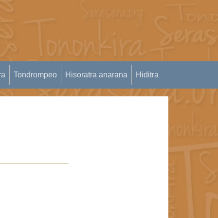
ra
Tondrompeo
Hisoratra anarana
Hiditra