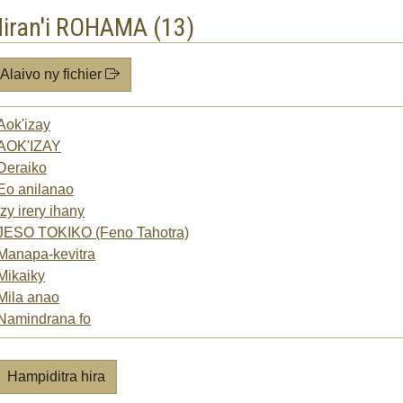
iran'i ROHAMA (13)
Alaivo ny fichier
Aok'izay
AOK'IZAY
Deraiko
Eo anilanao
Izy irery ihany
JESO TOKIKO (Feno Tahotra)
Manapa-kevitra
Mikaiky
Mila anao
Namindrana fo
Hampiditra hira