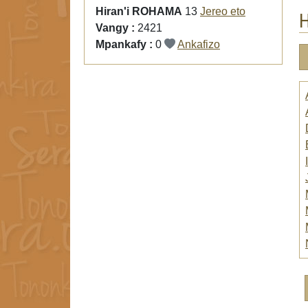
Hiran'i ROHAMA
13
Jereo eto
H
Vangy :
2421
Mpankafy :
0
Ankafizo