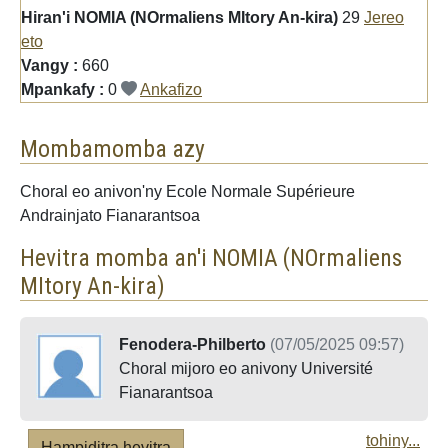
Hiran'i NOMIA (NOrmaliens MItory An-kira)
29
Jereo
eto
Vangy :
660
Mpankafy :
0
Ankafizo
Mombamomba azy
Choral eo anivon'ny Ecole Normale Supérieure
Andrainjato Fianarantsoa
Hevitra momba an'i NOMIA (NOrmaliens
MItory An-kira)
Fenodera-Philberto
(07/05/2025 09:57)
Choral mijoro eo anivony Université
Fianarantsoa
tohiny...
Hampiditra hevitra