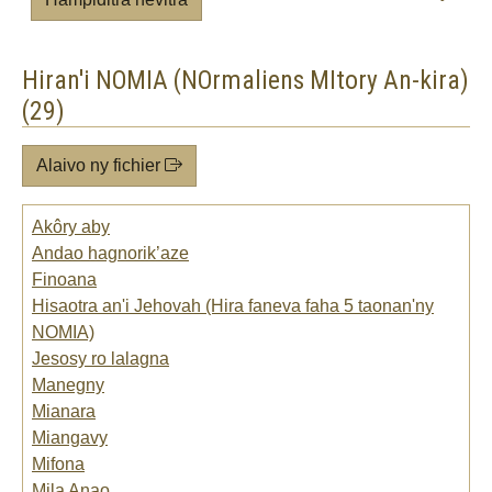
Hiran'i NOMIA (NOrmaliens MItory An-kira)
(29)
Alaivo ny fichier
Akôry aby
Andao hagnorik’aze
Finoana
Hisaotra an'i Jehovah (Hira faneva faha 5 taonan'ny
NOMIA)
Jesosy ro lalagna
Manegny
Mianara
Miangavy
Mifona
Mila Anao